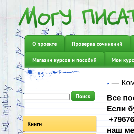
О проекте
Проверка сочинений
Магазин курсов и пособий
Мои курс
—
Ком
Все по
Если б
+79676
Книги
наш ме