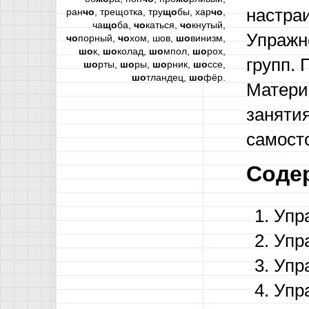
настра
ран
чо
, трещотка, тру
що
бы, хар
чо
,
ча
що
ба,
чо
каться,
чо
кнутый,
Упражн
чо
порный,
чо
хом, шов,
шо
винизм,
шо
к,
шо
колад,
шо
мпол,
шо
рох,
групп. 
шо
рты,
шо
ры,
шо
рник,
шо
ссе,
шо
тландец,
шо
фёр.
Матери
занятия
самост
Соде
Упр
Упр
Упр
Упр