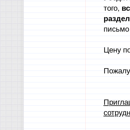
того,
в
с
разде
письмо 
Цену п
Пожалу
Пригла
сотрудн