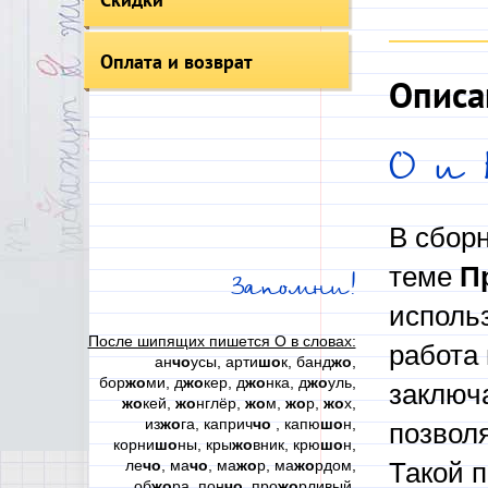
Оплата и возврат
Описа
О и
В сбор
теме
П
Запомни!
использ
После шипящих пишется О в словах:
работа
ан
чо
усы, арти
шо
к, банд
жо
,
бор
жо
ми, д
жо
кер, д
жо
нка, д
жо
уль,
заключа
жо
кей,
жо
нглёр,
жо
м,
жо
р,
жо
х,
из
жо
га, каприч
чо
, капю
шо
н,
позвол
корни
шо
ны, кры
жо
вник, крю
шо
н,
ле
чо
, ма
чо
, ма
жо
р, ма
жо
рдом,
Такой п
об
жо
ра, пон
чо
, про
жо
рливый,