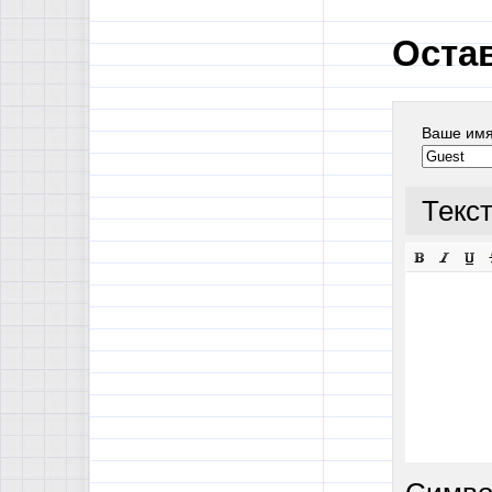
Оста
Ваше им
Текс