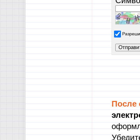
Симво
Разреши
После
электр
оформл
Убедите