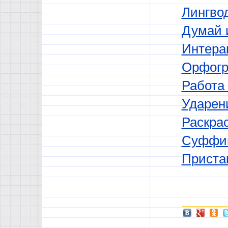
Лингво
Думай 
Интера
Орфогр
Работа
Ударен
Раскрас
Суффик
Приста