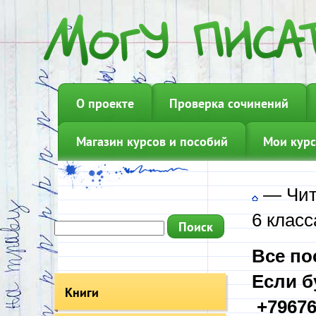
О проекте
Проверка сочинений
Магазин курсов и пособий
Мои курс
—
Чит
6 класс
Все по
Если б
Книги
+79676