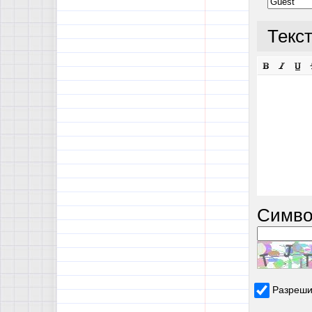
Текс
Симво
Разреши