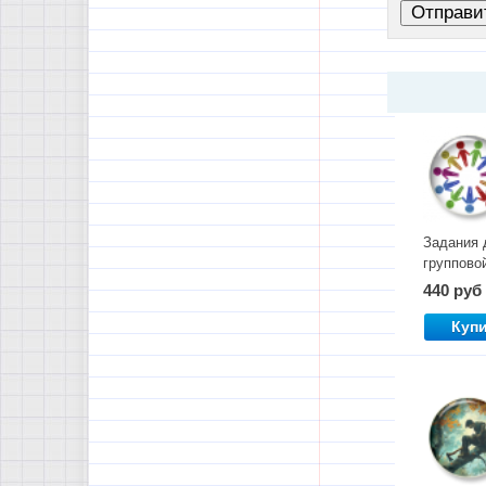
Задания 
группово
работы н
440 руб
уроках
русского
Куп
языка