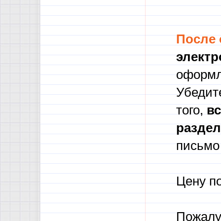
После
электр
оформл
Убедите
того,
в
с
разде
письмо 
Цену п
Пожалу