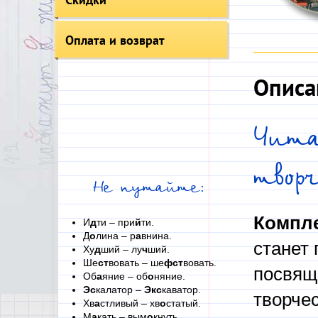
Оплата и возврат
Описа
Чит
твор
Не путайте:
Компле
И
д
ти – при
й
ти.
Д
о
лина – р
а
внина.
станет 
Ху
д
ший – лу
ч
ший.
Ше
ст
вовать – ше
фст
вовать.
посвящ
Об
а
яние – об
о
няние.
Эс
калатор –
Экс
каватор.
творче
Хв
а
стливый – хв
о
статый.
М
а
кать – вым
о
кнуть.