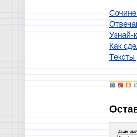
Сочинен
Отвечай
Узнай-к
Как сд
Тексты
Оста
Ваше им