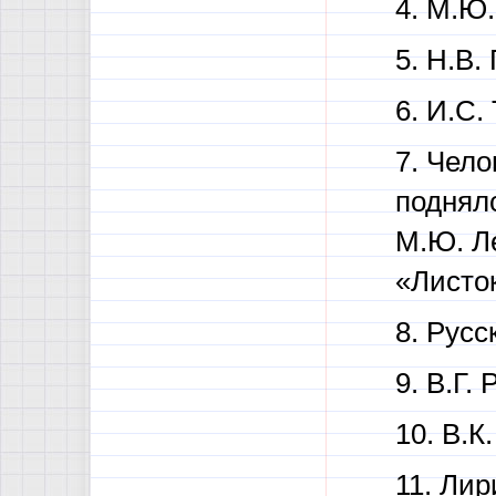
4. М.Ю.
5. Н.В.
6. И.С.
7. Чело
поднялс
М.Ю. Л
«Листок
8. Русс
9. В.Г.
10. В.К
11. Лир