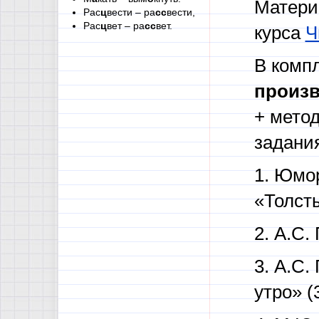
Матери
Рас
ц
вести – ра
сс
вести,
Рас
ц
вет – ра
сс
вет.
курса
Ч
В комп
произв
+ метод
задани
1. Юмор
«Толсты
2. А.С.
3. А.С
утро» (