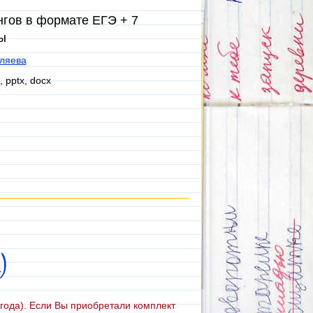
нгов в формате ЕГЭ + 7
ы
ляева
, pptx, docx
)
года). Если Вы приобретали комплект