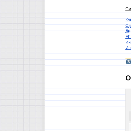
См
Ко
Сд
Ди
ЕГ
Ин
Ин
О