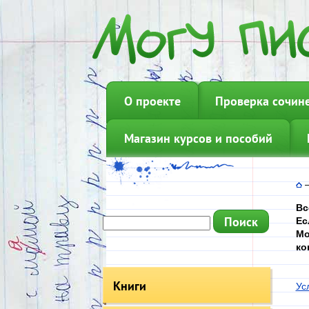
О проекте
Проверка сочин
Магазин курсов и пособий
Вс
Ес
Мо
ко
Книги
Ус