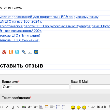
отрите также:
мплект презентаций для подготовки к ЕГЭ по русскому языку
ай ЕГЭ на все 100! 2024 г.
агностические работы. ЕГЭ по русскому языку. Культура речи. Орф
Э - это возможность! 2024
тенсив ЕГЭ (Пунктуация)
тенсив ЕГЭ (Сочинение)
ставить отзыв
Ваше имя
*
Ваш E-Mail
Текст сообщения
*