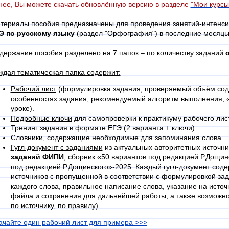
нее, Вы можете скачать обновлённую версию в разделе
"Мои курсы
териалы пособия предназначены для проведения занятий-интенсив
Э по русскому языку
(раздел "Орфография") в последние месяцы
держание пособия разделено на 7 папок – по количеству заданий
ждая тематическая папка содержит:
Рабочий лист
(формулировка задания, проверяемый объём сод
особенностях задания, рекомендуемый алгоритм выполнения, «
уроке).
Подробные ключи
для самопроверки к практикуму рабочего лис
Тренинг задания в формате ЕГЭ
(2 варианта + ключи).
Словники
, содержащие необходимые для запоминания слова.
Гугл-документ с заданиями
из актуальных авторитетных источн
заданий ФИПИ
, сборник «50 вариантов под редакцией Р.Дощин
под редакцией Р.Дощинского»-2025. Каждый гугл-документ соде
источников с пропущенной в соответствии с формулировкой за
каждого слова, правильное написание слова, указание на источ
файла и сохранения для дальнейшей работы, а также возможнос
по источнику, по правилу).
ачайте один рабочий лист для примера >>>