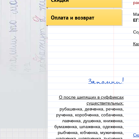
ра
Ма
Оплата и возврат
ЕГ
Со
Ка
Запомни!
О после шипящих в суффиксах
существительных:
рубаш
о
нка, девч
о
нка, реч
о
нка,
руч
о
нка, коробч
о
нка, собач
о
нка,
лавч
о
нка, душ
о
нка, книж
о
нка,
бумаж
о
нка, шпаж
о
нка, одеж
о
нка,
рыбч
о
нка, юбч
о
нка, мужич
о
нка,
Ск
шапч
о
нка, шляпч
о
нка, тысч
о
нка,