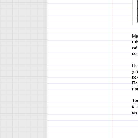
Ма
Ф
об
ма
По
уч
ко
По
пр
Те
к 
ме