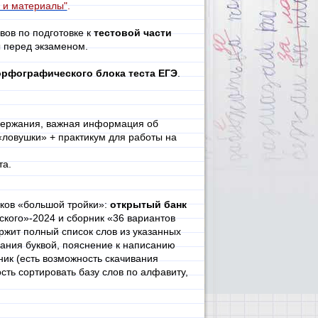
 и материалы"
.
ов по подготовке к
тестовой части
 перед экзаменом.
орфографического блока теста ЕГЭ
.
ержания, важная информация об
ловушки» + практикум для работы на
та.
иков «большой тройки»:
открытый банк
ского»-2024 и сборник «36 вариантов
ржит полный список слов из указанных
дания буквой, пояснение к написанию
ник (есть возможность скачивания
ть сортировать базу слов по алфавиту,