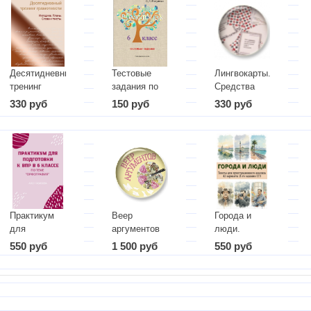
Десятидневный
Тестовые
Лингвокарты.
тренинг
задания по
Средства
грамотности
русскому
художественной
330 руб
150 руб
330 руб
языку. 6
выразительности
класс
Практикум
Веер
Города и
для
аргументов
люди.
подготовки к
Тексты для
550 руб
1 500 руб
550 руб
ВПР по
пунктуационного
русскому
анализа. 21
языку (6
задание ЕГЭ
класс).
Орфография