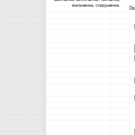
мальч
о
нка, старуш
о
нка.
Пр