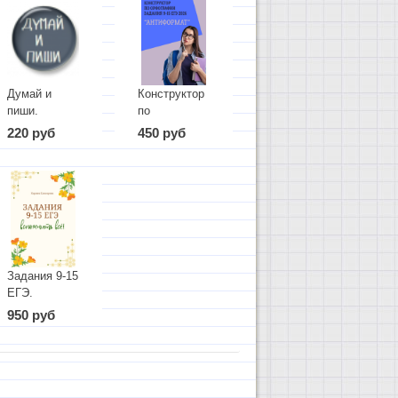
Думай и
Конструктор
пиши.
по
Задания для
орфографии.
220 руб
450 руб
7-8 классов
Антиформат
Задания 9-15
ЕГЭ.
Вспомнить
950 руб
всё