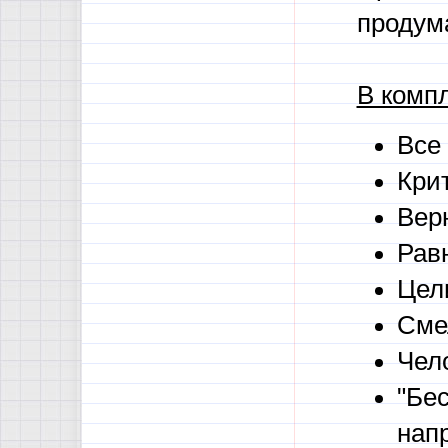
продум
В компл
Все
Кри
Верн
Рав
Цели
Смел
Чел
"Бе
нап