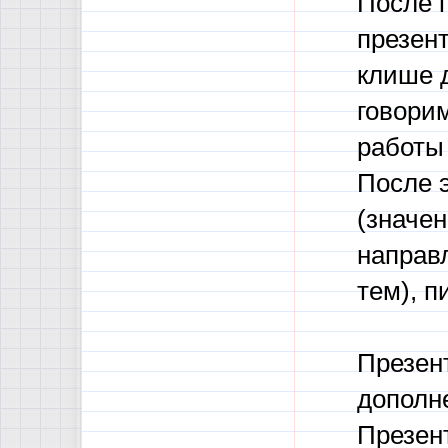
После 
презент
клише д
говори
работы
После 
(значен
направ
тем), п
Презен
дополн
Презен