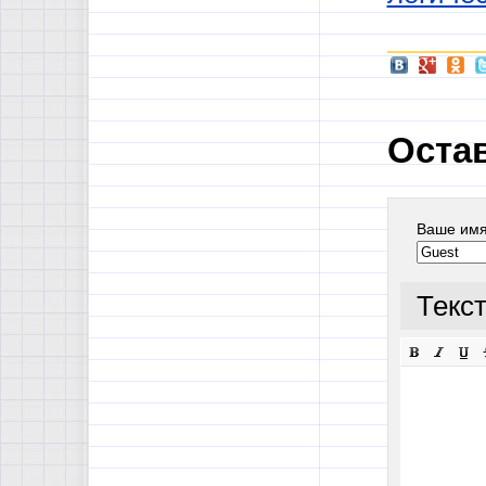
Оста
Ваше им
Текс