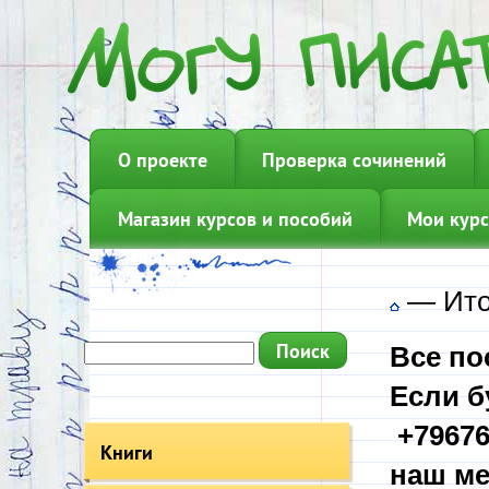
О проекте
Проверка сочинений
Магазин курсов и пособий
Мои курс
—
Ито
Все по
Если б
+79676
Книги
наш ме