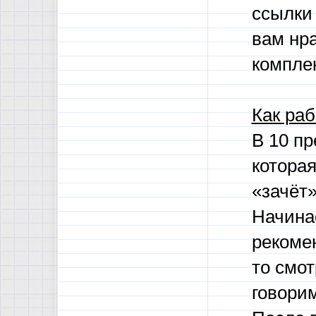
ссылки
вам нра
комплек
Как раб
В 10 п
которая
«зачёт
Начина
рекоме
то смот
говори