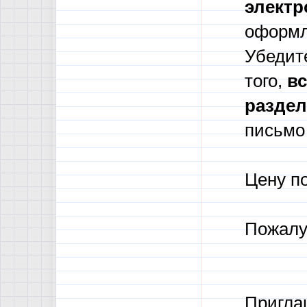
электр
оформл
Убедите
того,
в
с
разде
письмо 
Цену п
Пожалу
Пригла