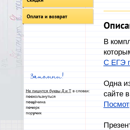
Оплата и возврат
Описа
В комп
которы
С ЕГЭ 
Запомни!
Одна и
Не пишутся буквы Д и Т
в словах:
сайте 
п
ос
кользнуться
п
ощ
ёчина
Посмот
п
оч
ерк
пор
уч
ик
Презен