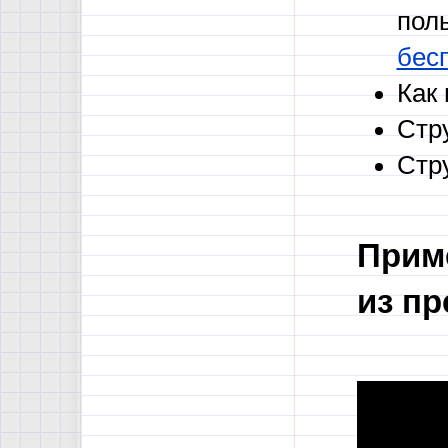
пол
бес
Как 
Стру
Стру
Прим
из пр