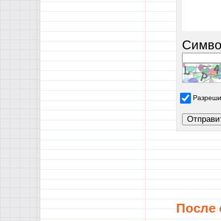
Симво
Разреши
После