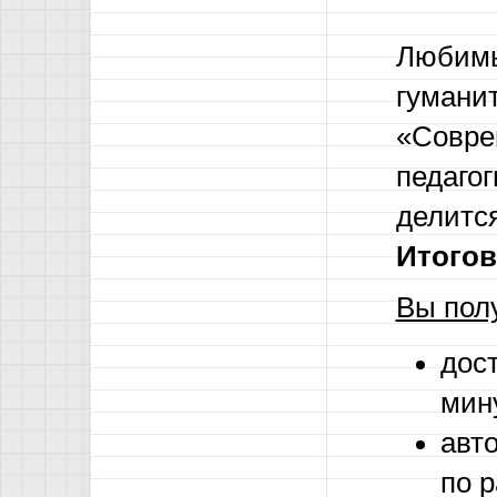
Любимы
гуманит
«Совре
педаго
делитс
Итого
Вы пол
дост
мину
авт
по 