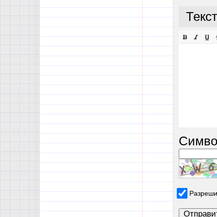
Текс
Симво
Разреши