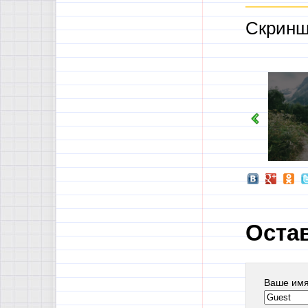
Скринш
Оста
Ваше им