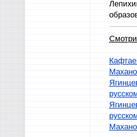
Лепихи
образо
Смотри
Кафтае
Махано
Ягинцев
русско
Ягинцев
русском
Маханов