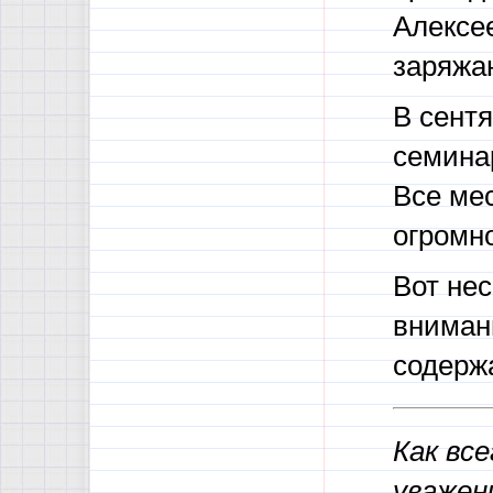
Алексе
заряжа
В сент
семина
Все ме
огромн
Вот нес
внимани
содержа
Как все
уважен