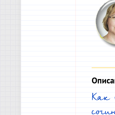
Описа
Как 
соч