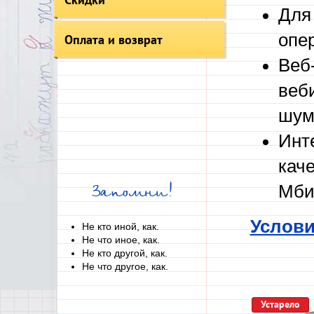
Для
опе
Оплата и возврат
Веб
веб
шум
Инт
кач
Мби
Запомни!
Услови
Не кто иной, как.
Не что иное, как.
Не кто другой, как.
Не что другое, как.
Устарело