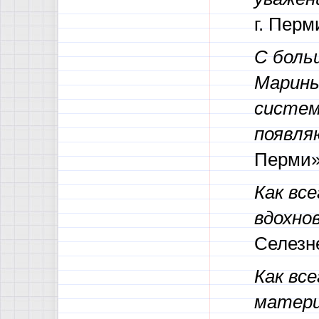
г. Пер
С боль
Марины
систем
появля
Перми
Как все
вдохно
Селезн
Как вс
матери