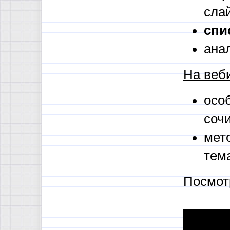
слай
спи
ана
На веб
осо
сочи
мет
тем
Посмот