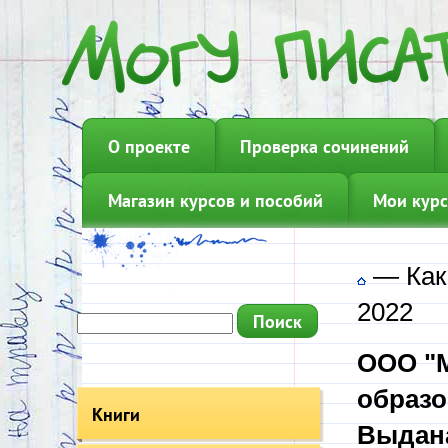
О проекте
Проверка сочинений
Магазин курсов и пособий
Мои курс
—
Как
2022
ООО "М
образо
Книги
Выдана