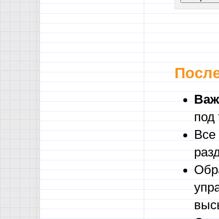
После
Важ
под
Все
раз
Обр
упр
выс