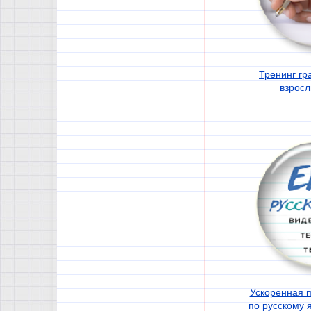
Тренинг гр
взросл
Ускоренная п
по русскому 