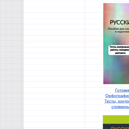
Готови
Орфография
Тесты, конт
словарны