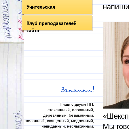
напиши
Учительская
Клуб преподавателей
сайта
Запомни!
Пиши с двумя НН:
стекля
нн
ый, оловя
нн
ый,
«Шекспи
деревя
нн
ый, безымя
нн
ый,
жела
нн
ый, свяще
нн
ый, медле
нн
ый,
Мы гов
невида
нн
ый, неслыха
нн
ый,