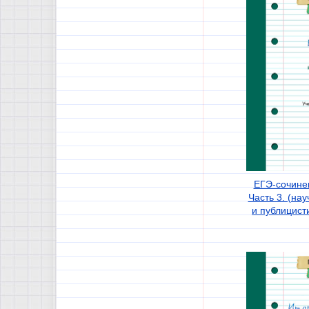
ЕГЭ-сочине
Часть 3. (на
и публицист