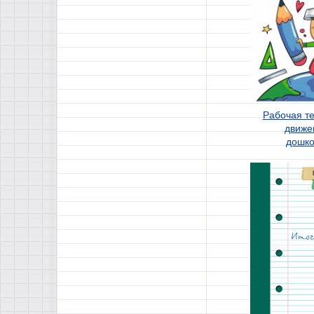
Рабочая т
движе
дошко