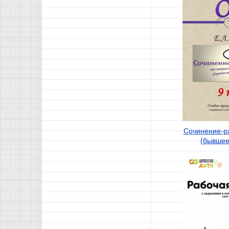
Сочинение-р
(бывшее