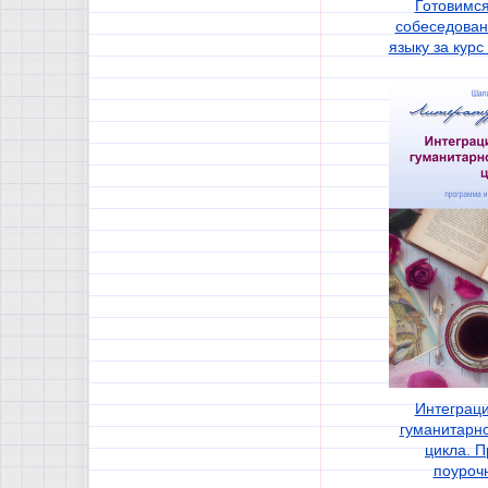
Готовимся
собеседован
языку за кур
Интеграц
гуманитарно
цикла. 
поуроч