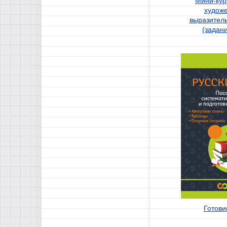
Мини-кур
худож
выразител
(задани
Готови