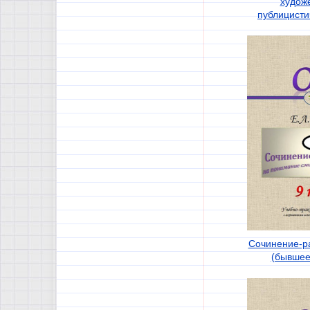
худож
публицисти
Сочинение-р
(бывшее