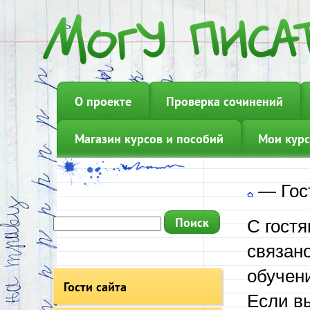
О проекте
Проверка сочинений
Магазин курсов и пособий
Мои курс
—
Гос
С гост
связано
обучен
Гости сайта
Если вы