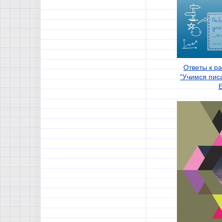
Ответы к р
"Учимся пис