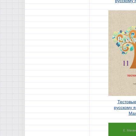
русскому я
Тестовые
русскому я
Ма