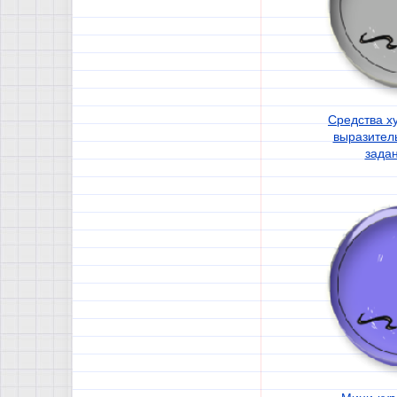
Средства х
выразитель
зада