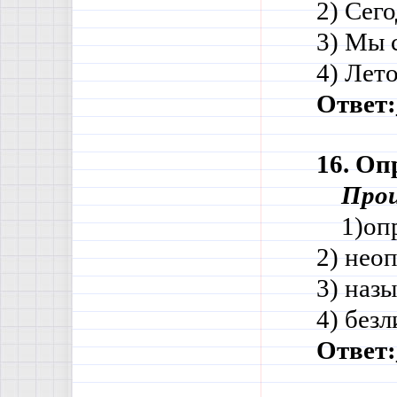
2) Сего
3) Мы с
4) Лето
Ответ:
16. Оп
Прои
    1)о
2) нео
3) наз
4) без
Ответ: