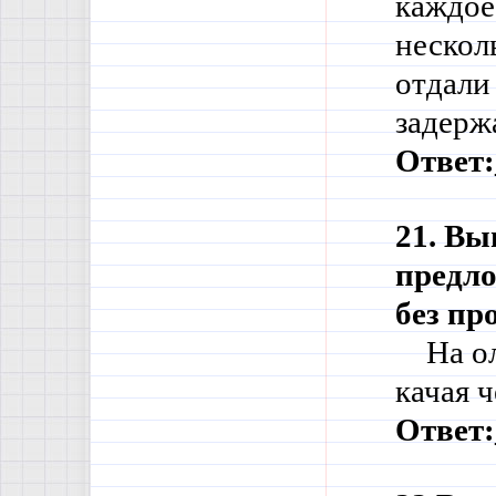
каждое
нескол
отдали
задер
Ответ:
21. Вы
предло
без пр
    На 
качая 
Ответ: