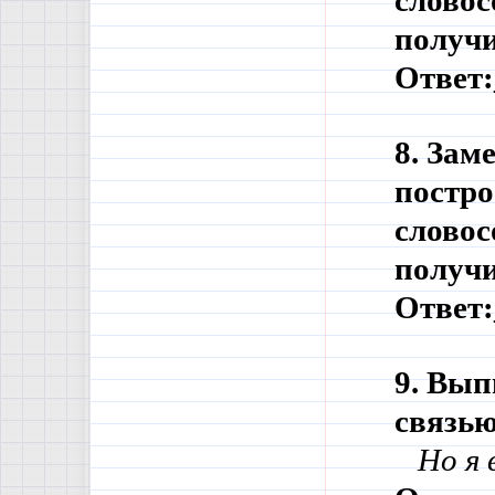
словос
получи
Ответ:
8. Зам
постро
словос
получи
Ответ:
9. Вып
связью
   Но 