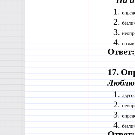
На и
опред
безли
неопр
назыв
Ответ:
17. Оп
Люблю 
двусо
неопр
опред
безли
Ответ: