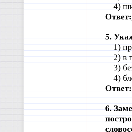
    4) 
Ответ:
5. Ука
    1) 
    2) 
    3) 
    4) 
Ответ:
6. Зам
постро
словос