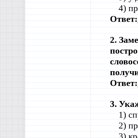
    4) 
Ответ:
2. Зам
постро
словос
получи
Ответ:
3. Ука
    1) 
    2) 
    3) 