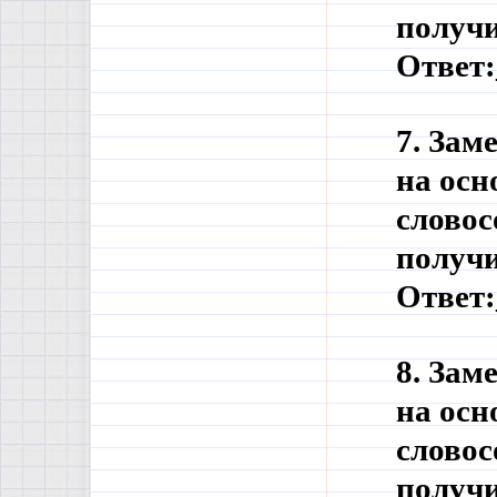
получи
Ответ:
7. Зам
на осн
словос
получи
Ответ:
8. Зам
на осн
словос
получи