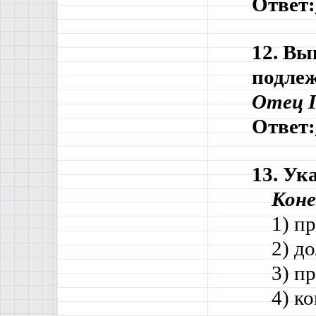
Ответ:
12. Вы
подле
Отец Г
Ответ:
13. Ук
Коне
    1) 
    2) 
    3) 
    4) 