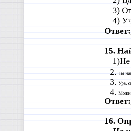
    2) 
    3)
    4) 
Ответ:
15. На
    1)Н
Ты на
Ура, с
Можно
Ответ:
16. Оп