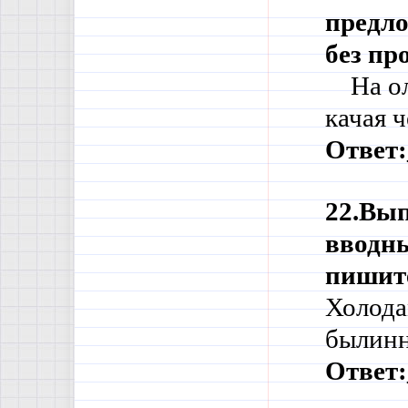
предло
без пр
    На 
качая 
Ответ:
22.Вып
вводны
пишите
Холодам
былинны
Ответ: