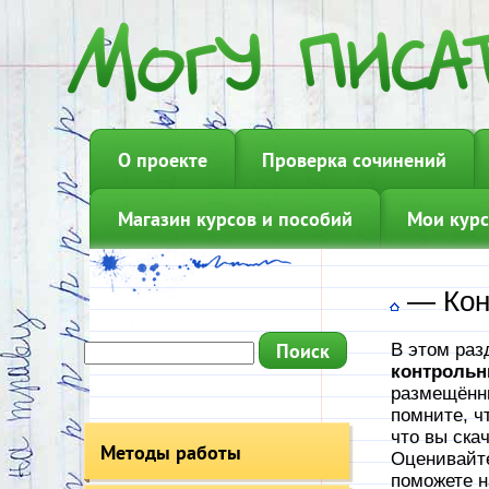
О проекте
Проверка сочинений
Магазин курсов и пособий
Мои курс
—
Кон
В этом раз
контрольн
размещённы
помните, ч
что вы ска
Методы работы
Оценивайте
поможете н