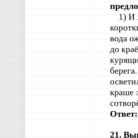
предло
1) И 
коротки
вода ож
до кра
курящи
берега.
освети
краше э
сотвор
Ответ:
21. Вы