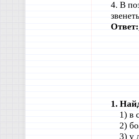
4. В п
звенеть
Ответ:
1. Най
    1) 
    2) 
    3) у