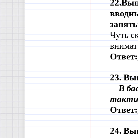
22.Вып
вводны
запяты
Чуть ск
внимат
Ответ:
23. Вы
    В 
тактик
Ответ:
24. Вы