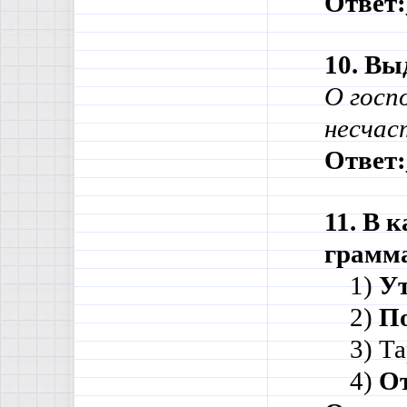
Ответ:
10. Вы
О госп
несчас
Ответ:
11. В 
грамма
    1) 
Ут
    2) 
По
    3) 
    4) 
От