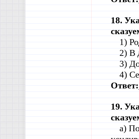
18. Ук
сказу
    1) 
    2) 
    3) 
    4) 
Ответ:
19. Ук
сказу
    а) 