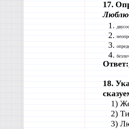
17. Оп
Люблю 
двусо
неопр
опред
безли
Ответ:
18. Ук
сказу
1) Ж
    2) 
    3)