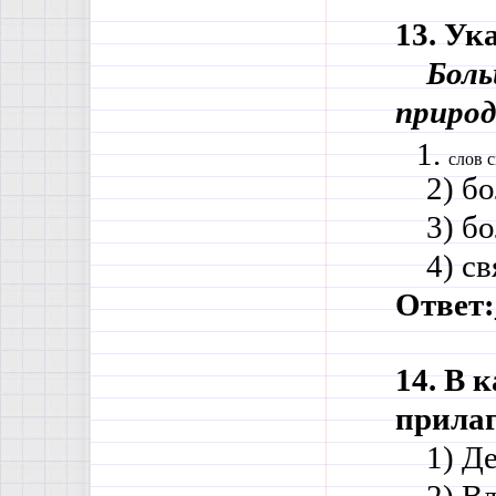
13. Ук
Боль
природ
слов с
    2) 
    3) 
    4) 
Ответ:
14. В 
прила
    1)