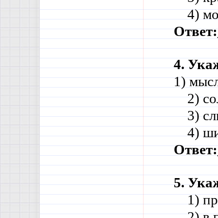
    4) 
Ответ:
4. Ука
1) мыс
    2) 
    3) 
    4) 
Ответ:
5. Ука
    1) 
    2) 