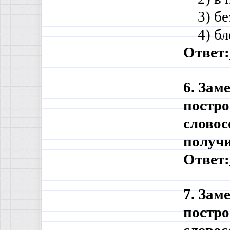
    3) 
    4) 
Ответ:
6. Зам
постро
словос
получи
Ответ:
7. Зам
постро