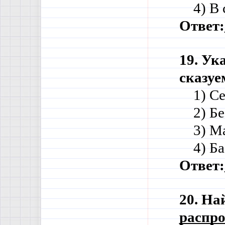
    4) 
Ответ:
19. Ук
сказу
    1) 
    2) 
    3) 
    4) 
Ответ:
20. На
распро