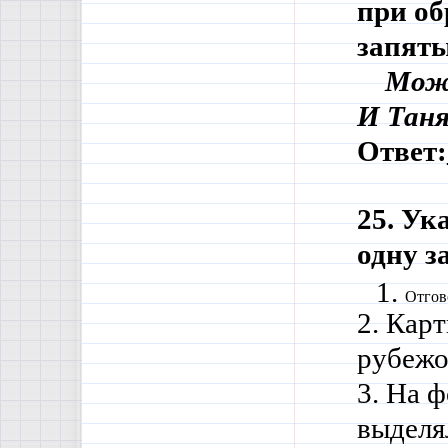
при об
запяты
    Мо
И Таня
Ответ:
25. Ук
одну з
Отгов
2. Кар
рубежо
3. На ф
выделя