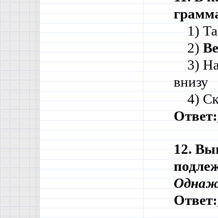
грамма
    1) Т
    2) 
Ве
    3) 
внизу
    4) 
Ответ:
12. Вы
подле
Однажд
Ответ: