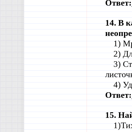
Ответ:
14. В 
неопре
1) М
    2) 
    3) 
листоч
    4) 
Ответ:
15. На
    1)