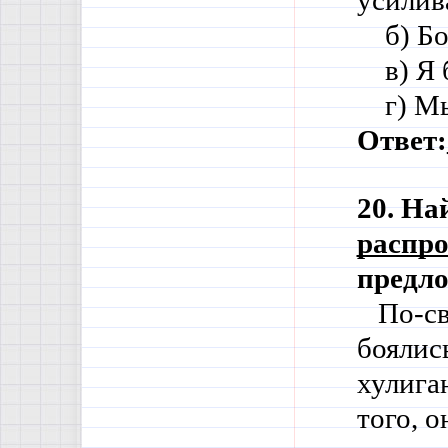
усилив
    б) 
    в) 
    г) 
Ответ:
20. На
распро
предло
   По-с
боялись
хулига
того, о