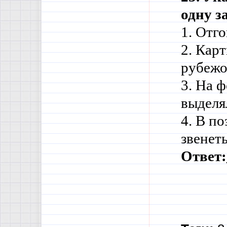
одну з
1. Отг
2. Кар
рубежо
3. На ф
выделя
4. В п
звенеть
Ответ: