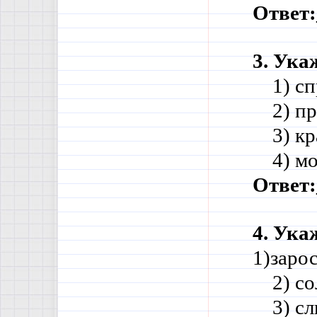
Ответ:
3. Ука
    1) 
    2) 
    3) 
    4) 
Ответ:
4. Ука
1)заро
    2) 
    3) 