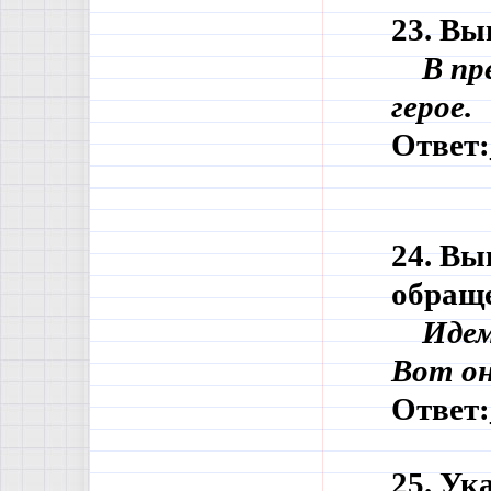
23. Вы
    В 
герое.
Ответ:
24. Вы
обраще
    Ид
Вот он
Ответ:
25. Ук