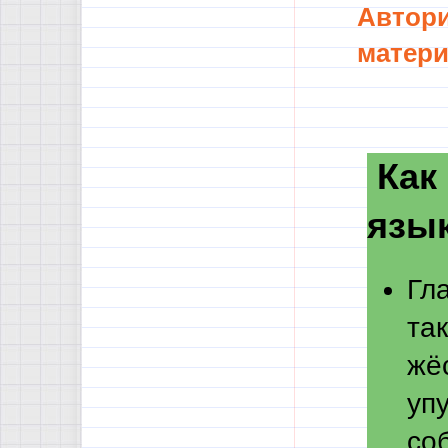
Автори
матери
Как 
язы
Гл
так
жёс
уп
со