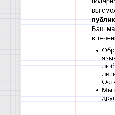
подари
вы смо
публик
Ваш ма
в течен
Обр
язы
люб
лите
Ост
Мы 
друг