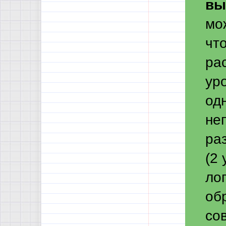
вы
мо
чт
ра
уро
од
не
ра
(2
ло
обр
со