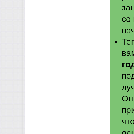
зан
со 
на
Те
ва
го
по
лу
Он
пр
чт
од