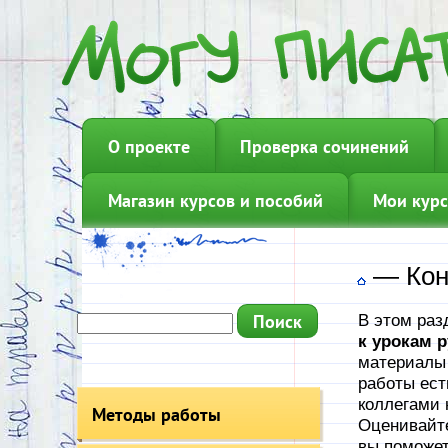
О проекте
Проверка сочинений
Магазин курсов и пособий
Мои курс
—
Кон
В этом раз
к урокам р
материалы 
работы ест
коллегами 
Методы работы
Оценивайте
вы поможет