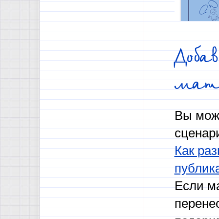
Доба
мат
Вы мож
сценар
Как раз
публик
Если м
перене