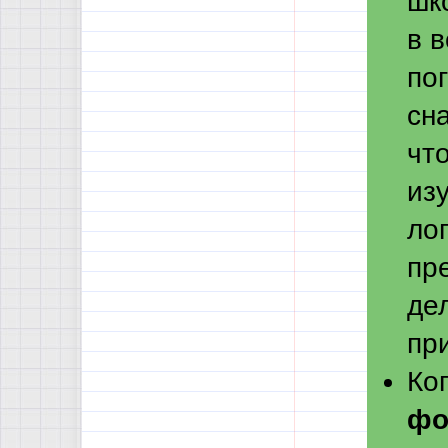
шко
в 
пог
сн
чт
из
ло
пр
дел
при
Ко
фо