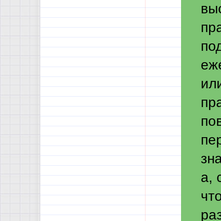
вы
пр
по
еж
ил
пр
по
пе
зн
а,
чт
ра