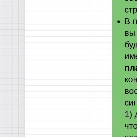
ст
В 
вы 
буд
им
пл
ко
во
си
1) 
чт