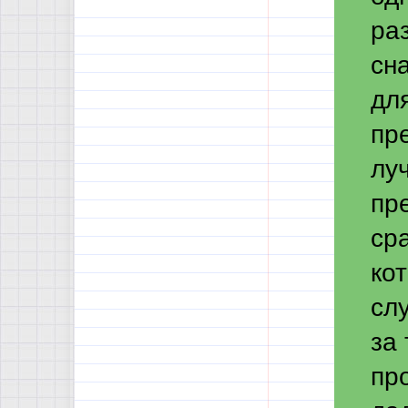
ра
сн
дл
пр
лу
пр
ср
кот
слу
за
пр