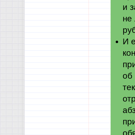
и 
не
ру
И 
ко
пр
об
те
от
аб
пр
об