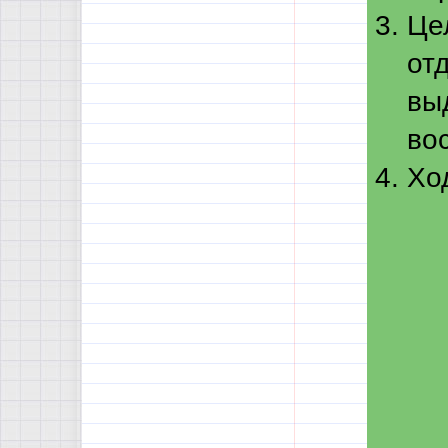
Цел
от
вы
во
Хо