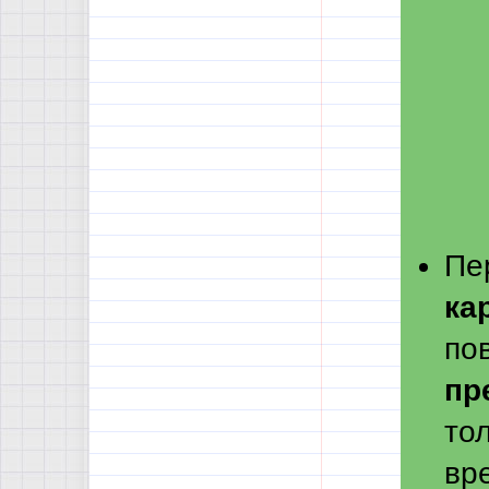
Пе
ка
по
пр
то
вр