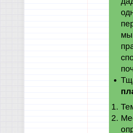
да
од
пе
мы
пра
сп
по
Тщ
пл
Те
Ме
оп