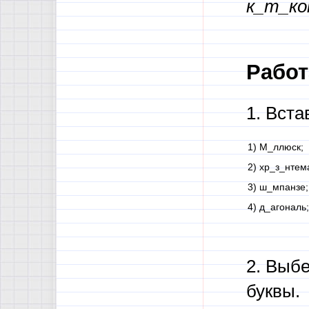
к_т_ко
Работа
1. Вст
1) М_ллюск;
2) хр_з_нтем
3) ш_мпанзе;
4) д_агональ;
2. Выбе
буквы.