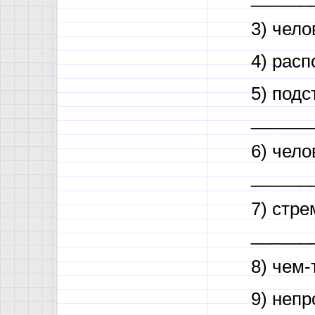
3) чел
4) рас
5) под
______
6) чело
______
7) стре
______
8) чем-
9) неп