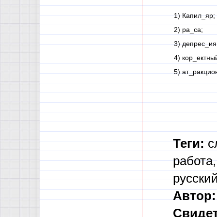
1) Капил_яр;
2) ра_са;
3) депрес_ия
4) кор_ектны
5) ат_ракцио
Теги:
с
работа,
русски
Автор:
Свидет