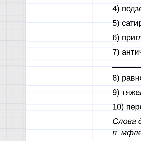
4) под
5) сати
6) при
7) анти
______
8) рав
9) тяж
10) пер
Слова 
п_мфле