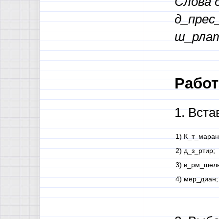
Слова 
д_прес
ш_рлат
Работ
1. Вст
1) К_т_маран
2) д_з_ртир;
3) в_рм_шель
4) мер_диан;