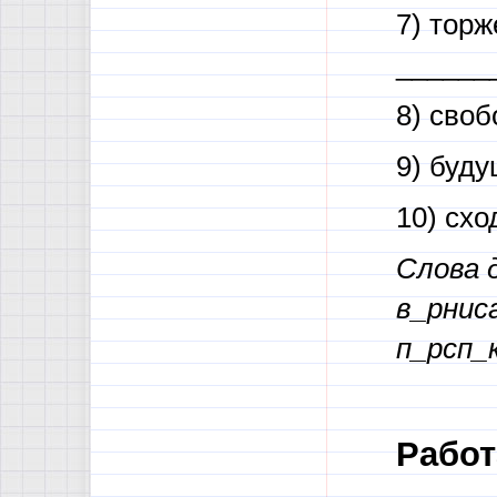
7) тор
______
8) сво
9) буд
10) сх
Слова 
в_рниса
п_рсп_
Работ