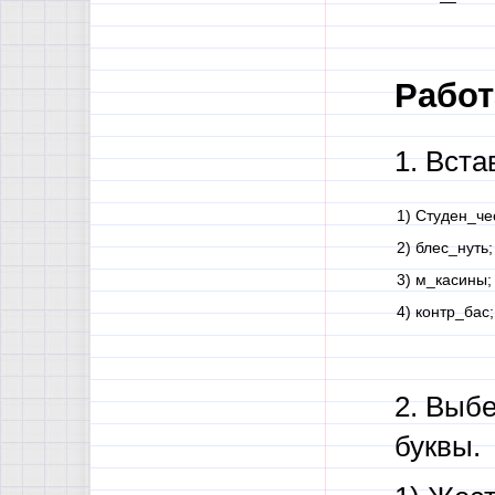
Работ
1. Вст
1) Студен_че
2) блес_нуть;
3) м_касины;
4) контр_бас;
2. Выбе
буквы.