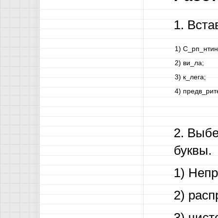
1. Вст
1) С_рп_нтин
2) ви_ла;
3) к_лега;
4) предв_рит
2. Выбе
буквы.
1) Неп
2) рас
3) чис