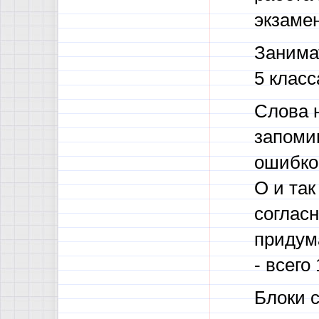
экзамен
Занима
5 класс
Слова н
запомин
ошибкоо
О и так
согласн
придума
- всего
Блоки с