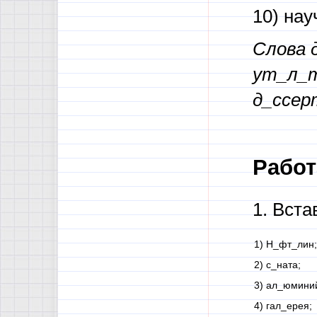
10) на
Слова 
ут_л_т
д_ссер
Работ
1. Вст
1) Н_фт_лин;
2) с_ната;
3) ал_юмини
4) гал_ерея;