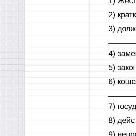
1) Жес
2) кра
3) дол
______
4) зам
5) зак
6) кош
______
7) гос
8) дей
9) неп