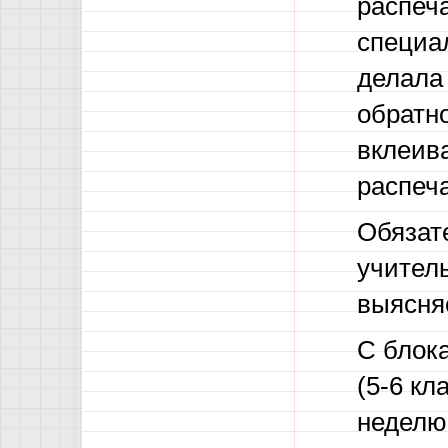
распеч
специал
делала 
обратно
вклеива
распеч
Обязат
учител
выясня
С блока
(5-6 кл
неделю,