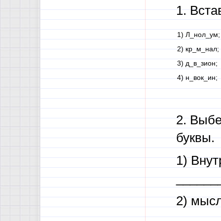
1. Вст
1) Л_нол_ум;
2) кр_м_нал;
3) д_в_зион;
4) н_вок_ин;
2. Выбе
буквы.
1) Вну
______
2) мыс
______