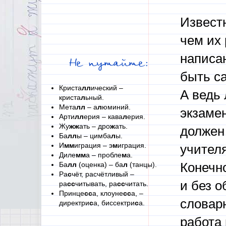
Известн
чем их 
написан
Не путайте:
быть с
Криста
лл
ический –
А ведь 
криста
л
ьный.
Мета
лл
– а
л
юминий.
экзамен
Арти
лл
ерия – кава
л
ерия.
Жу
жж
ать – дро
ж
ать.
должен 
Ба
лл
ы – цимба
л
ы.
И
мм
играция – э
м
играция.
учителя
Диле
мм
а – пробле
м
а.
Ба
лл
(оценка) – ба
л
(танцы).
Конечно
Ра
с
чёт, расчётливый –
и без 
ра
сс
читывать, ра
сс
читать.
Принце
сс
а, клоуне
сс
а, –
словарн
директри
с
а, биссектри
с
а.
работа