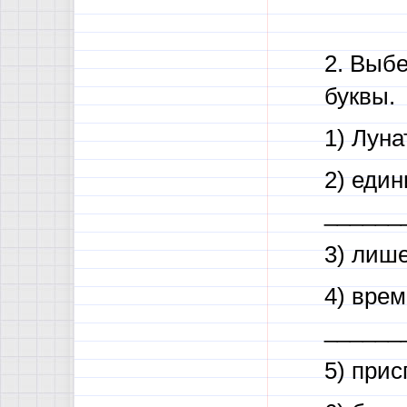
2. Выбе
буквы.
1) Лун
2) еди
______
3) лиш
4) вре
______
5) при