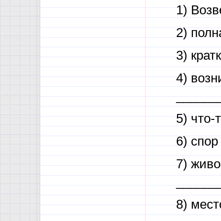
1) Воз
2) пол
3) кра
4) воз
______
5) что-
6) спо
7) жив
______
8) мес