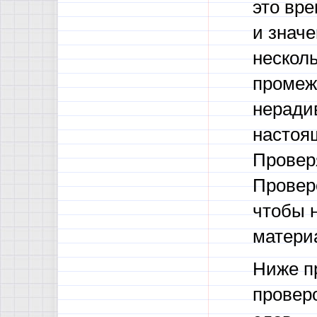
это вре
и значе
несколь
промеж
нерадив
настоящ
Проверя
Провер
чтобы 
матери
Ниже п
провер