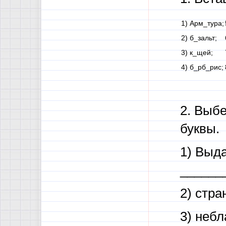
1) Арм_тура;
2) б_зальт;
3) к_щей;
4) б_рб_рис;
2. Выбе
буквы.
1) Выда
______
2) стр
3) неб