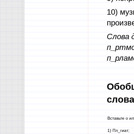
10) муз
произв
Слова 
п_ртмо
п_рлам
Обобщ
слова
Вставьте о ил
1) Пл_гиат;