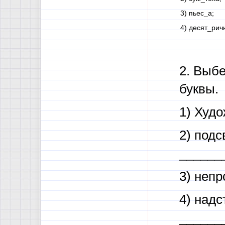
3) пьес_а;
4) десят_рич
2. Выбе
буквы.
1) Худ
2) подс
______
3) неп
4) над
______