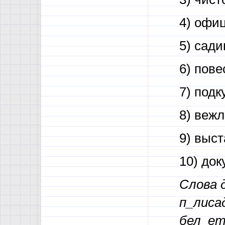
4) офи
5) сад
6) пов
7) подк
8) веж
9) выс
10) до
Слова д
п_лиса
бел_ет