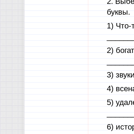
2. Выбе
буквы.
1) Что-
______
2) бога
______
3) зву
4) все
5) удал
______
6) ист