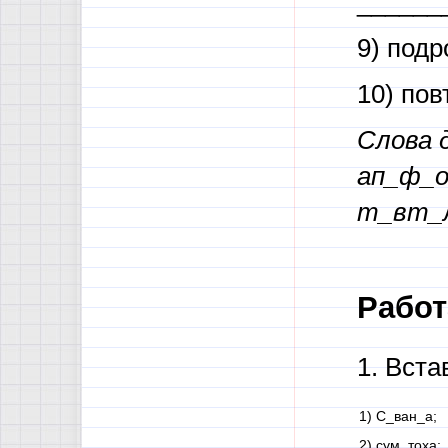
______
9) под
10) по
Слова 
ап_ф_о
т_вт_л
Работа
1. Вст
1) С_ван_а;
2) сум_тоха;