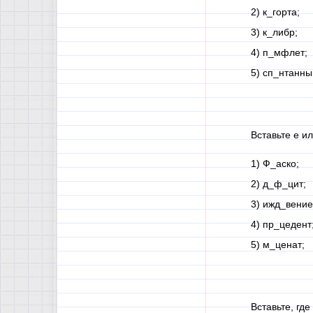
2) к_горта;
3) к_либр;
4) п_мфлет;
5) сп_нтанны
Вставьте е ил
1) Ф_аско;
2) д_ф_цит;
3) ижд_вение
4) пр_цедент
5) м_ценат;
Вставьте, где