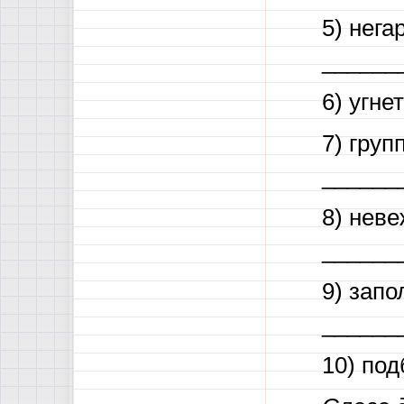
5) нега
______
6) угне
7) гру
______
8) нев
______
9) зап
______
10) по