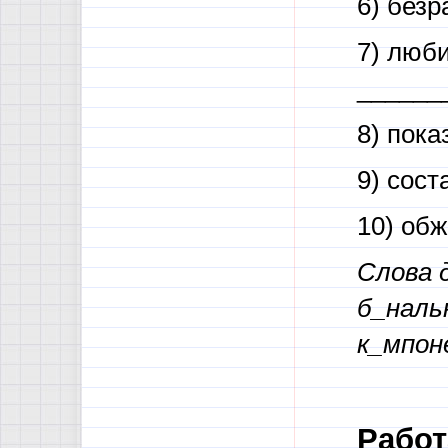
6) без
7) люби
______
8) пока
9) сост
10) об
Слова д
б_наль
к_мпон
Работ