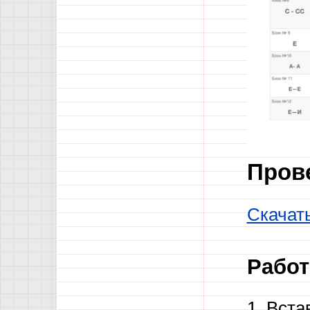
Пров
Скачат
Работа
1. Вст