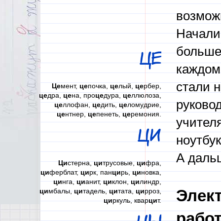
возмож
Начали
больше
ЦЕ
каждом
стали 
Це
мент,
це
почка,
це
лый,
це
рбер,
це
дра,
це
на, про
це
дура,
це
ллюлоза,
руково
це
ллофан,
це
дить,
це
ломудрие,
це
нтнер,
це
пенеть,
це
ремония.
учител
ЦИ
ноутбук
А дальш
Ци
стерна,
ци
трусовые,
ци
фра,
ци
ферблат,
ци
рк, пан
ци
рь,
ци
новка,
ци
нга,
ци
анит,
ци
клон,
ци
линдр,
Элек
ци
мбалы,
ци
тадель,
ци
тата,
ци
рроз,
ци
ркуль, квар
ци
т.
работ