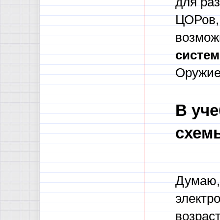
для ра
ЦОРов,
возмож
систем
Оружие
В уч
схем
Думаю, 
электр
возрас