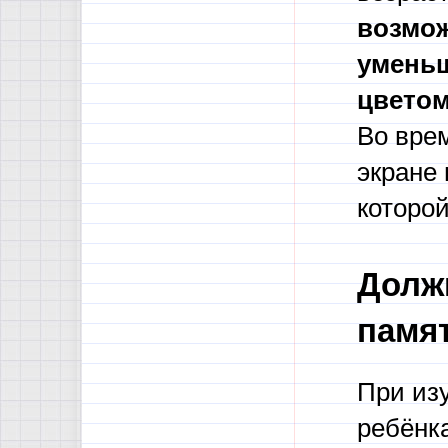
возмож
уменьш
цвето
Во вре
экране 
которой
Долж
памя
При из
ребёнк