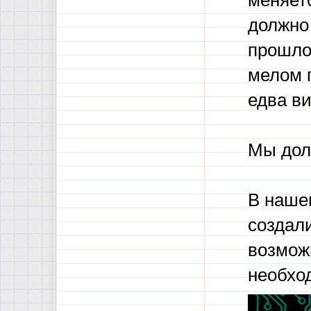
меняетс
должно
прошло
мелом 
едва в
Мы дол
В наше
создал
возможн
необхо