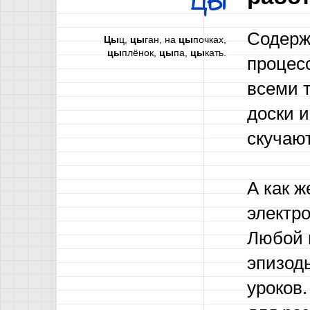
ЦЫ
Содерж
Цы
ц,
цы
ган, на
цы
почках,
цы
плёнок,
цы
па,
цы
кать.
процесс
всеми 
доски и
скучают
А как ж
электр
Любой п
эпизоды
уроков