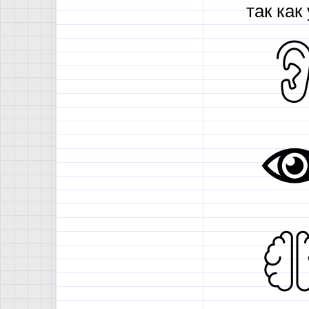
так ка