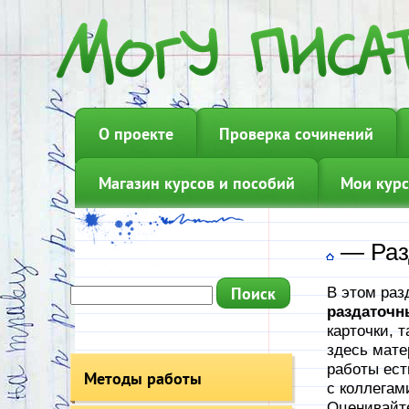
О проекте
Проверка сочинений
Магазин курсов и пособий
Мои курс
—
Раз
В этом раз
раздаточн
карточки, 
здесь мате
работы ест
Методы работы
с коллегам
Оценивайте