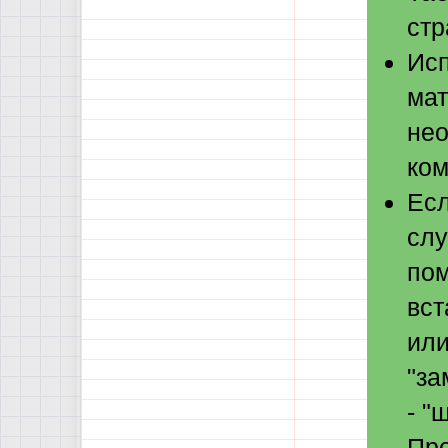
стр
Исп
мат
нео
ком
Есл
слу
пом
вст
или
"за
- "
Про