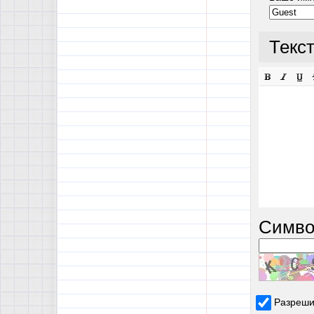
Текс
Симво
Разреши