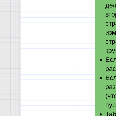
дел
вто
стр
изм
стр
кру
Есл
рас
Есл
раз
(чт
пус
Таб