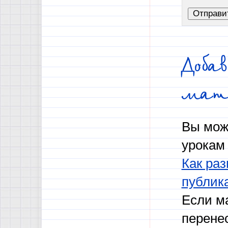
Доба
мат
Вы мож
урокам 
Как раз
публик
Если м
перене