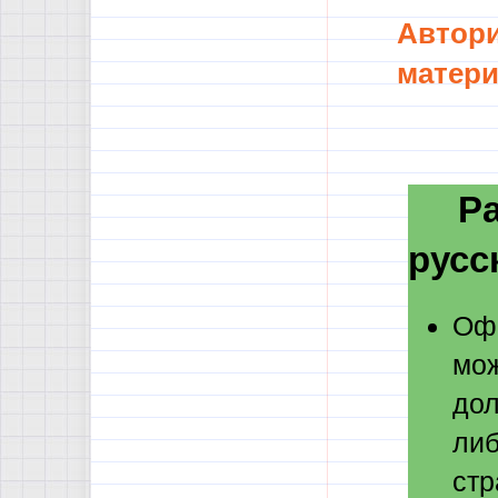
Автори
матери
Разд
русс
Офо
мож
дол
либ
стр