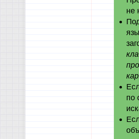
не 
Под
язы
заг
кла
пр
кар
Есл
по 
иск
Есл
объ