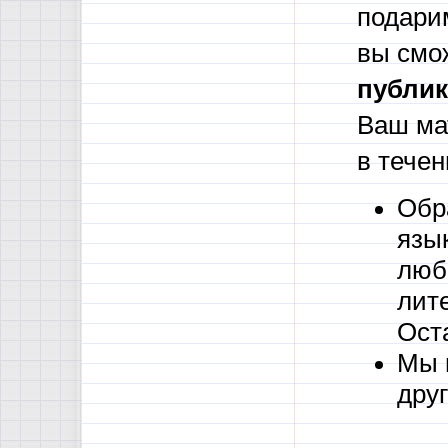
подари
вы смо
публик
Ваш ма
в течен
Обр
язы
люб
лите
Ост
Мы 
друг