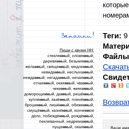
которые
номерам
Теги:
9 
Запомни!
Матер
Пиши с двумя НН:
Файлы 
стекля
нн
ый, оловя
нн
ый,
деревя
нн
ый, безымя
нн
ый,
Скачат
жела
нн
ый, свяще
нн
ый, медле
нн
ый,
невида
нн
ый, неслыха
нн
ый,
Свидет
нежда
нн
ый, негада
нн
ый, нечая
нн
ый,
отчая
нн
ый, окая
нн
ый, чва
нн
ый,
чека
нн
ый, жема
нн
ый,
домороще
нн
ый, да
нн
ый, решё
нн
ый,
купле
нн
ый, казё
нн
ый, пленё
нн
ый,
Возврат
броше
нн
ый, лишё
нн
ый, обиже
нн
ый,
смущё
нн
ый, казнё
нн
ый, конче
нн
ое
дело, побеждё
нн
ый, рождё
нн
ый,
пеклеванный, недрема
нн
ый,
пуще
нн
ый, окая
нн
ый.
Ваше им