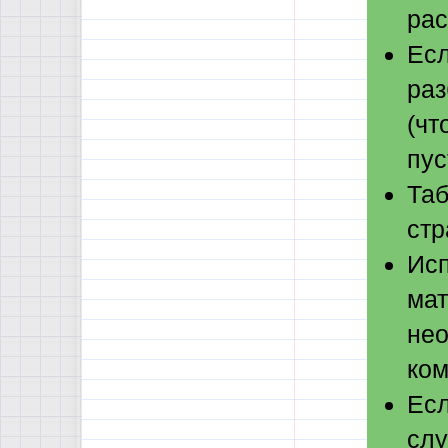
рас
Есл
раз
(чт
пус
Таб
стр
Исп
мат
нео
ком
Есл
слу