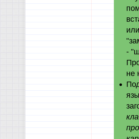
пом
вст
или
"за
- "
Про
не 
Под
язы
заг
кла
пр
кар