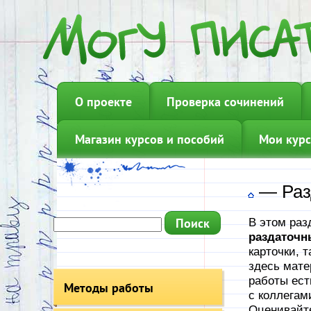
О проекте
Проверка сочинений
Магазин курсов и пособий
Мои курс
—
Раз
В этом раз
раздаточн
карточки, 
здесь мате
работы ест
Методы работы
с коллегам
Оценивайте