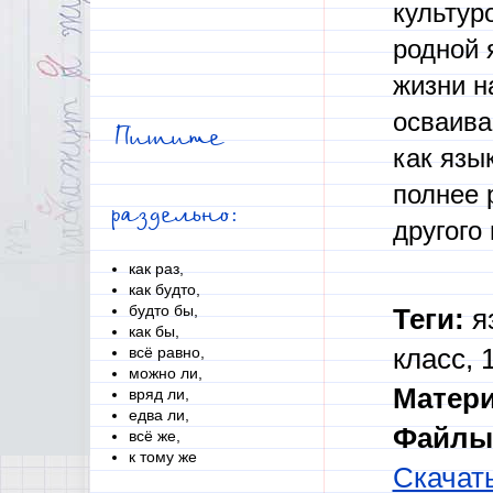
культур
родной 
жизни н
осваива
Пишите
как язы
полнее 
раздельно:
другого 
как раз,
как будто,
будто бы,
Теги:
яз
как бы,
всё равно,
класс, 
можно ли,
Матер
вряд ли,
едва ли,
Файлы 
всё же,
к тому же
Скачат