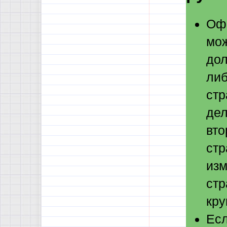
Офо
мож
дол
либ
стр
дел
вто
стр
изм
стр
кру
Есл