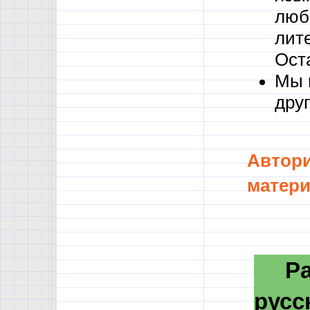
люб
лите
Ост
Мы 
друг
Автори
матери
Разд
русс