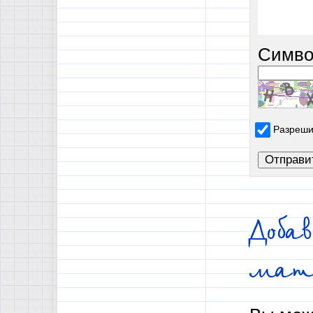
Симво
Разреши
Доба
мат