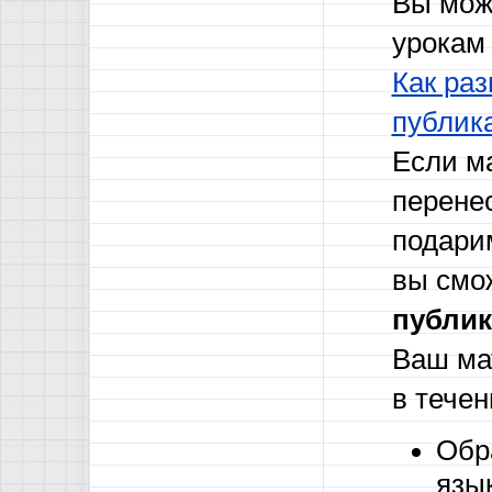
Вы мож
урокам 
Как раз
публик
Если м
перене
подари
вы смо
публик
Ваш ма
в течен
Обр
язы