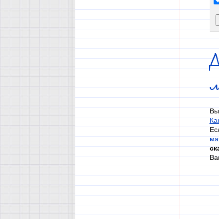
Д
Вы
Ка
Ес
ма
ск
Ва