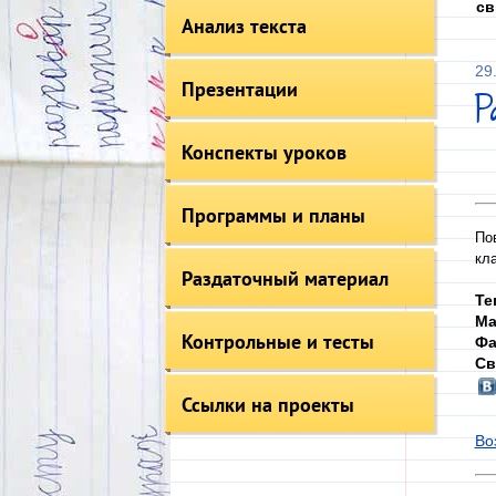
св
Анализ текста
29
Презентации
Конспекты уроков
Программы и планы
По
кл
Раздаточный материал
Те
Ма
Контрольные и тесты
Фа
Св
Ссылки на проекты
Во