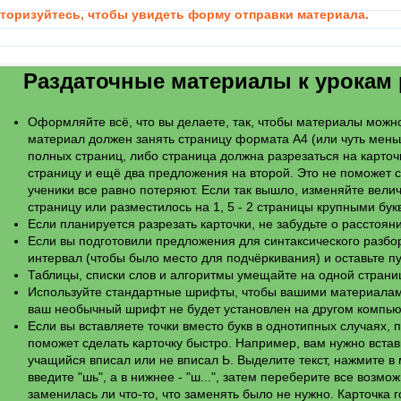
торизуйтесь, чтобы увидеть форму отправки материала.
Раздаточные материалы к урокам р
Оформляйте всё, что вы делаете, так, чтобы материалы можно
материал должен занять страницу формата А4 (или чуть мень
полных страниц, либо страница должна разрезаться на карточ
страницу и ещё два предложения на второй. Это не поможет с
ученики все равно потеряют. Если так вышло, изменяйте вели
страницу или разместилось на 1, 5 - 2 страницы крупными бу
Если планируется разрезать карточки, не забудьте о расстоян
Если вы подготовили предложения для синтаксического разб
интервал (чтобы было место для подчёркивания) и оставьте п
Таблицы, списки слов и алгоритмы умещайте на одной страни
Используйте стандартные шрифты, чтобы вашими материалами
ваш необычный шрифт не будет установлен на другом компьют
Если вы вставляете точки вместо букв в однотипных случаях, 
поможет сделать карточку быстро. Например, вам нужно встав
учащийся вписал или не вписал Ь. Выделите текст, нажмите в 
введите "шь", а в нижнее - "ш...", затем переберите все возм
заменилась ли что-то, что заменять было не нужно. Карточка г