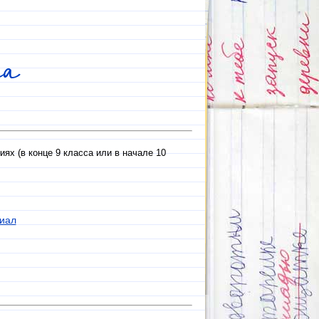
са
х (в конце 9 класса или в начале 10
иал