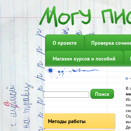
О проекте
Проверка сочин
Магазин курсов и пособий
В 
ма
Ис
по
ск
Оц
Методы работы
вы
Де