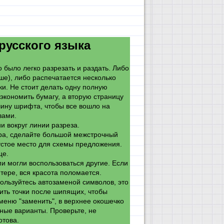
усского языка
 было легко разрезать и раздать. Либо
ше), либо распечатается несколько
ки. Не стоит делать одну полную
экономить бумагу, а вторую страницу
чину шрифта, чтобы все вошло на
квами.
ии вокруг линии разреза.
ора, сделайте большой межстрочный
устое место для схемы предложения.
це.
 могли воспользоваться другие. Если
ере, вся красота поломается.
пользуйтесь автозаменой символов, это
ить точки после шипящих, чтобы
меню "заменить", в верхнее окошечко
ожные варианты. Проверьте, не
отова.