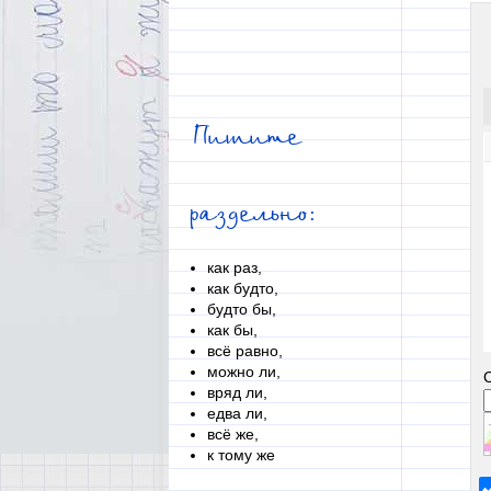
Пишите
раздельно:
как раз,
как будто,
будто бы,
как бы,
всё равно,
можно ли,
вряд ли,
едва ли,
всё же,
к тому же