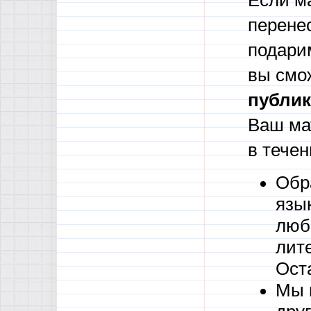
Если м
перене
подари
вы смо
публик
Ваш ма
в течен
Обр
язы
люб
лите
Ост
Мы 