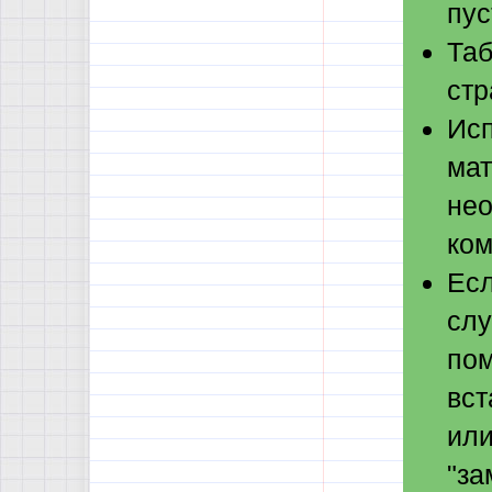
пус
Таб
стр
Исп
мат
нео
ком
Есл
слу
пом
вст
или
"за