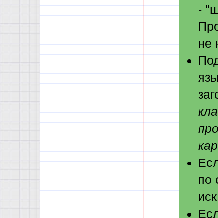
- "
Про
не 
Под
язы
заг
кла
пр
кар
Есл
по 
иск
Есл