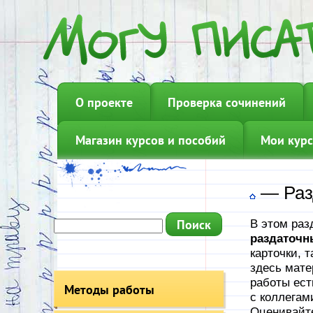
О проекте
Проверка сочинений
Магазин курсов и пособий
Мои курс
—
Раз
В этом раз
раздаточн
карточки, 
здесь мате
работы ест
Методы работы
с коллегам
Оценивайте