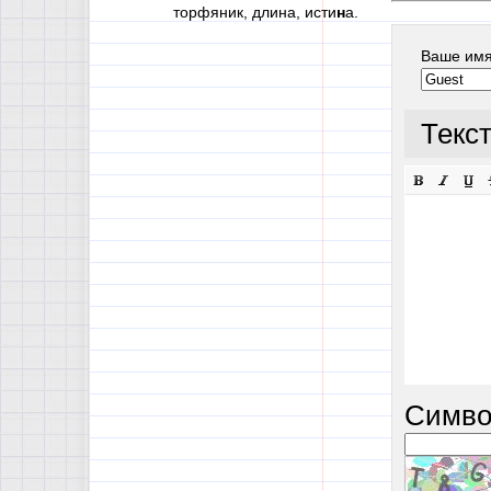
торфяник, длина, исти
н
а.
Ваше им
Текс
Симво