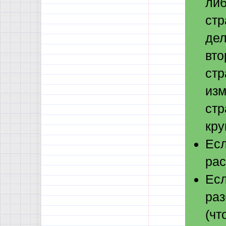
либ
стр
дел
вто
стр
изм
стр
кру
Есл
рас
Есл
раз
(чт