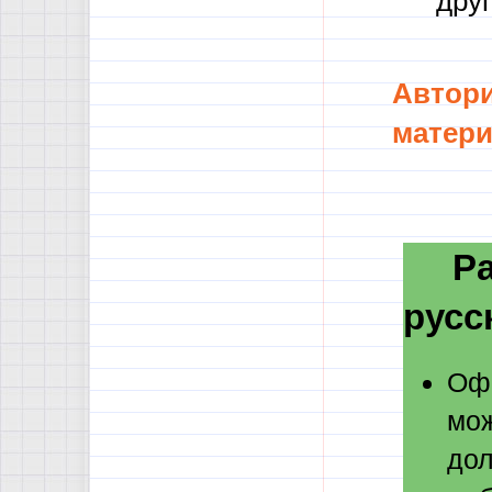
друг
Автори
матери
Разд
русс
Офо
мож
дол