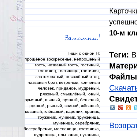
Карточк
успешн
10-м кл
Запомни!
Теги:
ВП
Пиши с одной Н:
прощё
н
ое воскресенье, непроше
н
ый
Матер
гость, незва
н
ый гость, гости
н
ый,
гости
н
ец, гости
н
ица, гости
н
ая,
Файлы 
златокова
н
ый, посажё
н
ый отец,
назва
н
ый брат, ветре
н
ый, конче
н
ый
Скачат
человек, прида
н
ое, мудрё
н
ый,
ряже
н
ый, смышлё
н
ый, ю
н
ый,
Свидет
румя
н
ый, пья
н
ый, пря
н
ый, беше
н
ый,
рдя
н
ый, рья
н
ый, сви
н
ой, жёва
н
ый,
кова
н
ый, клёва
н
ый, варе
н
ик, дра
н
ик,
труже
н
ик, муче
н
ик, труже
н
ица,
муче
н
ица, серебря
н
ик,
Возврат
бессребре
н
ик, масле
н
ица, костя
н
ика,
пудре
н
ица, ольша
н
ик, пута
н
ица,