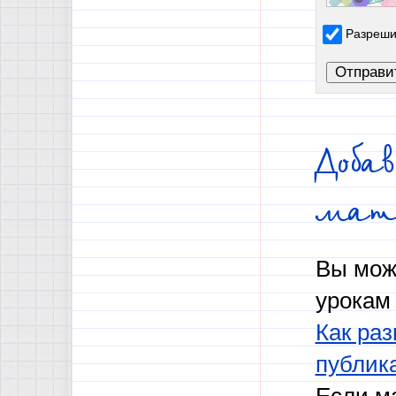
Разреши
Доба
мат
Вы мож
урокам 
Как раз
публик