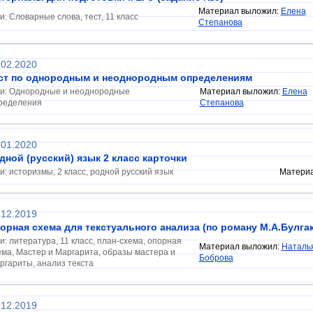
Материал выложил:
Елена
и: Словарные слова, тест, 11 класс
Степанова
.02.2020
ст по однородным и неоднородным определениям
ги: Однородные и неоднородные
Материал выложил:
Елена
ределения
Степанова
.01.2020
дной (русский) язык 2 класс карточки
ги: историзмы, 2 класс, родной русский язык
Матери
.12.2019
орная схема для текстуального анализа (по роману М.А.Булга
ги: литература, 11 класс, план-схема, опорная
Материал выложил:
Наталь
ема, Мастер и Маргарита, образы мастера и
Боброва
ргариты, анализ текста
.12.2019