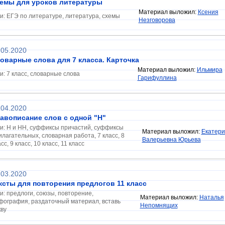
емы для уроков литературы
Материал выложил:
Ксения
ги: ЕГЭ по литературе, литература, схемы
Незговорова
.05.2020
оварные слова для 7 класса. Карточка
Материал выложил:
Ильмира
ги: 7 класс, словарные слова
Гарифуллина
.04.2020
авописание слов с одной "Н"
ги: Н и НН, суффиксы причастий, суффиксы
Материал выложил:
Екатери
илагательных, словарная работа, 7 класс, 8
Валерьевна Юрьева
сс, 9 класс, 10 класс, 11 класс
.03.2020
ксты для повторения предлогов 11 класс
ги: предлоги, союзы, повторение,
Материал выложил:
Наталья
фография, раздаточный материал, вставь
Непомнящих
кву