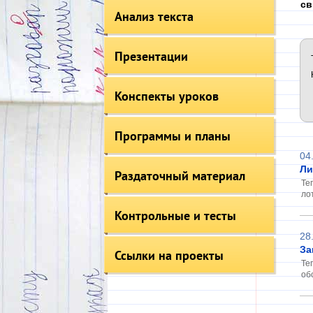
св
Анализ текста
Презентации
Конспекты уроков
Программы и планы
04
Ли
Раздаточный материал
Те
ло
Контрольные и тесты
28
За
Ссылки на проекты
Те
об