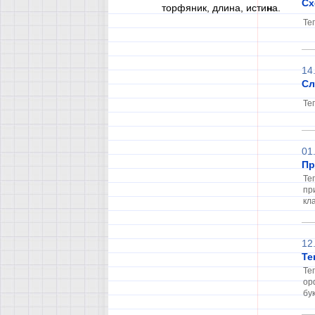
Сх
торфяник, длина, исти
н
а.
Те
14
Сл
Те
01
Пр
Те
пр
кла
12
Те
Те
ор
бу