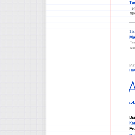
Те
Те
пр
15
Ма
Те
гл
Мат
На
Д
Вы
Ка
Ес
ма