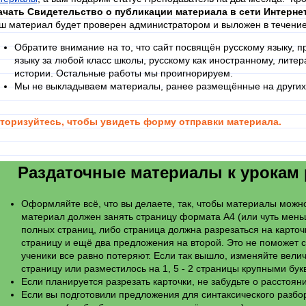
ачать Свидетельство о публикации материала в сети Интерне
ш материал будет проверен администратором и выложен в течение
Обратите внимание на то, что сайт посвящён русскому языку, 
языку за любой класс школы, русскому как иностранному, литера
истории. Остальные работы мы проигнорируем.
Мы не выкладываем материалы, ранее размещённые на других 
торизуйтесь, чтобы увидеть форму отправки материала.
Раздаточные материалы к урокам р
Оформляйте всё, что вы делаете, так, чтобы материалы можно
материал должен занять страницу формата А4 (или чуть мень
полных страниц, либо страница должна разрезаться на карточ
страницу и ещё два предложения на второй. Это не поможет с
ученики все равно потеряют. Если так вышло, изменяйте вели
страницу или разместилось на 1, 5 - 2 страницы крупными бу
Если планируется разрезать карточки, не забудьте о расстоян
Если вы подготовили предложения для синтаксического разб