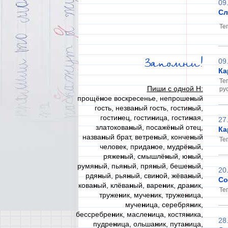
09
Сл
Те
Запомни!
09
Ка
Те
Пиши с одной Н:
рус
прощё
н
ое воскресенье, непроше
н
ый
гость, незва
н
ый гость, гости
н
ый,
гости
н
ец, гости
н
ица, гости
н
ая,
27
златокова
н
ый, посажё
н
ый отец,
Ка
назва
н
ый брат, ветре
н
ый, конче
н
ый
Те
человек, прида
н
ое, мудрё
н
ый,
ряже
н
ый, смышлё
н
ый, ю
н
ый,
румя
н
ый, пья
н
ый, пря
н
ый, беше
н
ый,
20
рдя
н
ый, рья
н
ый, сви
н
ой, жёва
н
ый,
Со
кова
н
ый, клёва
н
ый, варе
н
ик, дра
н
ик,
Те
труже
н
ик, муче
н
ик, труже
н
ица,
муче
н
ица, серебря
н
ик,
бессребре
н
ик, масле
н
ица, костя
н
ика,
28
пудре
н
ица, ольша
н
ик, пута
н
ица,