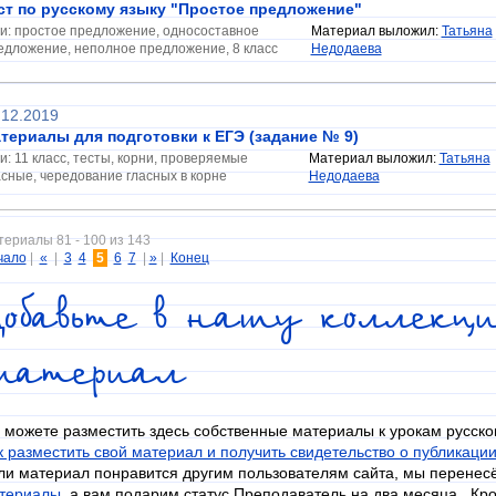
ст по русскому языку "Простое предложение"
ги: простое предложение, односоставное
Материал выложил:
Татьяна
едложение, неполное предложение, 8 класс
Недодаева
.12.2019
териалы для подготовки к ЕГЭ (задание № 9)
ги: 11 класс, тесты, корни, проверяемые
Материал выложил:
Татьяна
асные, чередование гласных в корне
Недодаева
ериалы 81 - 100 из 143
чало
|
«
|
3
4
5
6
7
|
»
|
Конец
обавьте в нашу коллекци
материал
 можете разместить здесь собственные материалы к урокам русско
к разместить свой материал и получить свидетельство о публикаци
ли материал понравится другим пользователям сайта, мы перенес
териалы
, а вам подарим статус Преподаватель на два месяца
.
Кро