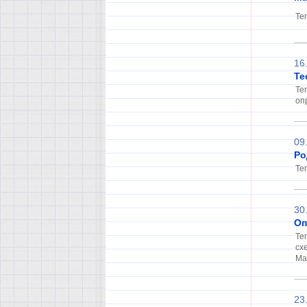
Тег
16
Те
Те
оп
09
Ро
Те
30
Оп
Те
сх
Ма
23