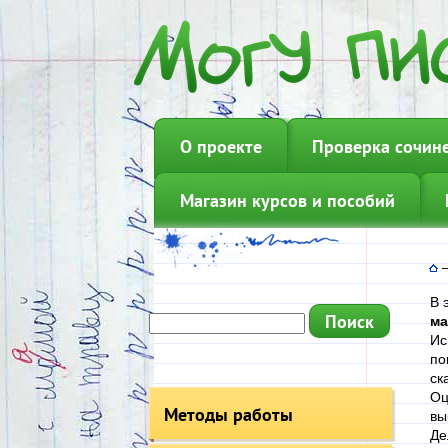
О проекте
Проверка сочин
Магазин курсов и пособий
В 
ма
Ис
по
ск
Оц
Методы работы
вы
Де