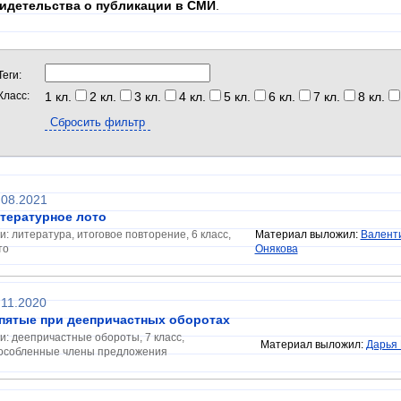
идетельства о публикации в СМИ
.
Теги:
Класс:
1 кл.
2 кл.
3 кл.
4 кл.
5 кл.
6 кл.
7 кл.
8 кл.
.08.2021
тературное лото
ги: литература, итоговое повторение, 6 класс,
Материал выложил:
Валент
то
Онякова
.11.2020
пятые при деепричастных оборотах
ги: деепричастные обороты, 7 класс,
Материал выложил:
Дарья
особленные члены предложения