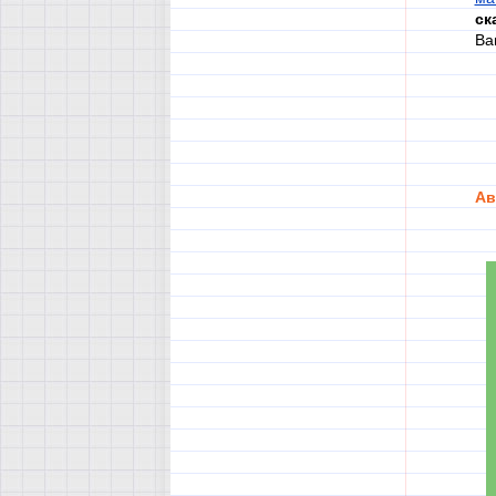
ск
Ва
Ав