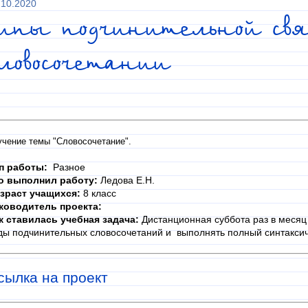
.10.2020
Типы подчинительной свя
ловосочетании
учение темы "Словосочетание".
п работы:
Разное
о выполнил работу:
Ледова Е.Н.
зраст учащихся:
8 класс
ководитель проекта:
к ставилась учебная задача:
Дистанционная суббота раз в месяц 
ды подчинительных словосочетаний и выполнять полный синтаксич
сылка на проект