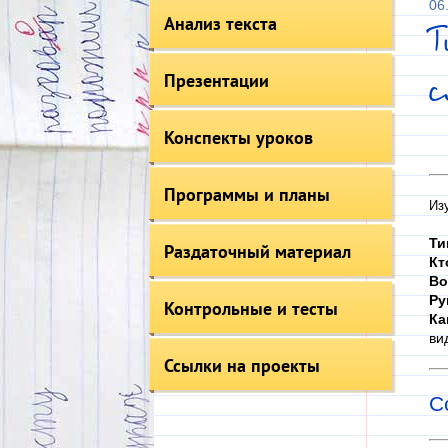
06
Анализ текста
Презентации
с
Конспекты уроков
Программы и планы
Из
Ти
Раздаточный материал
Кт
Во
Ру
Контрольные и тесты
Ка
ви
Ссылки на проекты
С