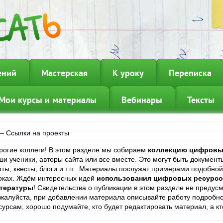
ений
Мастерская
К уроку
Переписка
Мои курсы и материалы
Вебинары
Тексты
—
Ссылки на проекты
рогие коллеги! В этом разделе мы собираем
коллекцию цифровы
ши ученики, авторы сайта или все вместе. Это могут быть докумен
рты, квесты, блоги и т.п. Материалы послужат примерами подобной
оках. Ждём интересных идей
использования цифровых ресурсов
тературы
! Свидетельства о публикации в этом разделе не предус
жалуйста, при добавлении материала описывайте работу подробно
сурсам, хорошо подумайте, кто будет редактировать материал, а кт