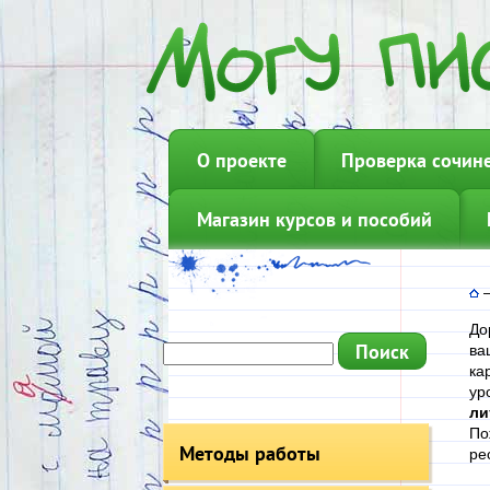
О проекте
Проверка сочин
Магазин курсов и пособий
До
ва
ка
ур
ли
По
Методы работы
ре