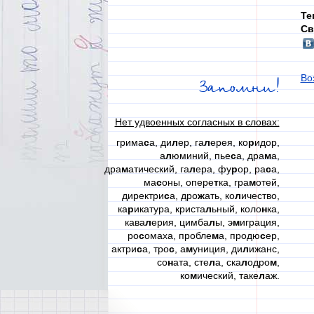
Те
Св
Во
Запомни!
Нет удвоенных согласных в словах:
грима
с
а, ди
л
ер, га
л
ерея, ко
р
идор,
а
л
юминий, пье
с
а, дра
м
а,
дра
м
атический, га
л
ера, фу
р
ор, ра
с
а,
ма
с
оны, опере
т
ка, гра
м
отей,
директри
с
а, дро
ж
ать, ко
л
ичество,
ка
р
икатура, криста
л
ьный, коло
н
ка,
кава
л
ерия, цимба
л
ы, э
м
играция,
ро
с
омаха, пробле
м
а, продю
с
ер,
актри
с
а, тро
с
, а
м
униция, ди
л
ижанс,
со
н
ата, сте
л
а, ска
л
одро
м
,
ко
м
ический, таке
л
аж.