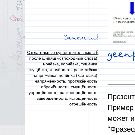
Запомни!
дее
Отглагольные существительные с Ё
после шипящих (походные слова):
ноч
ё
вка, корч
ё
вка, туш
ё
нка,
сгущ
ё
нка, копч
ё
ность, размеж
ё
вка,
напряж
ё
нка, печ
ё
нка (картошка),
напряж
ё
нность, протяж
ё
нность,
обреч
ё
нность, смущ
ё
нность,
упрощ
ё
нность, раскрепощ
ё
нность,
Презент
заверш
ё
нность, истощ
ё
нность,
отреш
ё
нность.
Пример 
может и
"Фразео