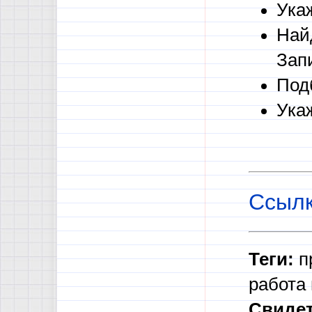
Ука
Най
Зап
Под
Укаж
Ссылк
Теги:
пр
работа 
Свидет