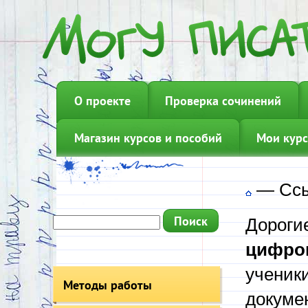
О проекте
Проверка сочинений
Магазин курсов и пособий
Мои курс
—
Ссы
Дороги
цифро
ученики
Методы работы
докуме