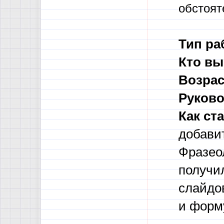
обстоят
Тип ра
Кто вы
Возрас
Руково
Как ст
добави
Фразео
получи
слайдо
и форм