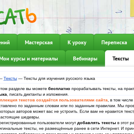
ений
Мастерская
К уроку
Переписка
Мои курсы и материалы
Вебинары
Тексты
—
Тексты
—
Тексты для изучения русского языка
этом разделе вы можете
бесплатно
прорабатывать тексты, на прак
ыка
, писать диктанты и изложения.
ллекция текстов создаётся пользователями сайта
, в том числ
ставлено по заданным словам или по заданным правилам. Мы пров
которых авторов может вас не устроить. Если вам не нравится текст
настоящие шедевры.
регистрированные пользователи могут
добавлять тексты
в этот р
игинальные тексты, не размещённые ранее в сети Интернет. И при