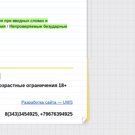
я при вводных словах и
ния
/
Непроверяемые безударные
озрастные ограничения 18+
Разработка сайта — UWS
8(343)3454925, +79676394925