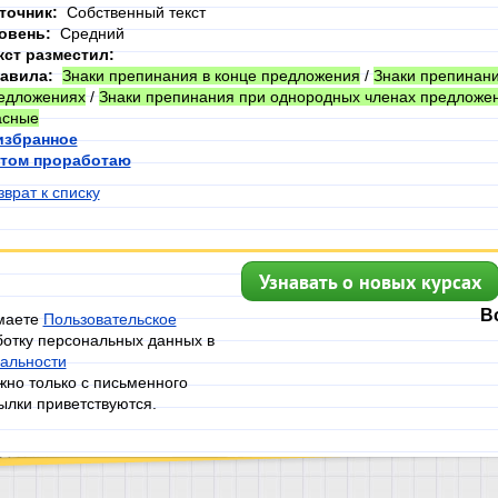
точник:
Собственный текст
овень:
Средний
кст разместил:
авила:
Знаки препинания в конце предложения
/
Знаки препинани
едложениях
/
Знаки препинания при однородных членах предложе
асные
избранное
том проработаю
зврат к списку
Узнавать о новых курсах
В
имаете
Пользовательское
ботку персональных данных в
альности
но только с письменного
ылки приветствуются.