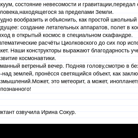
куум, состояние невесомости и гравитации,переда
ловека,находящегося за пределами Земли.
удно вообразить и объяснить, как простой школьный
дущее: создание летательных аппаратов, полет в кос
ход в открытый космос в специальном скафандре.
тематические расчёты Циолковского до сих пор исп
кет. Наши конструкторы выражают благодарность уче
звитие космонавтики.
манный ветреный вечер. Подняв голову,смотрю в бе
-над землей, пронёсся светящийся объект, как закл
змышлений.Может, это метеорит, а может, инопланет
познанного!
ктант озвучила Ирина Сокур.