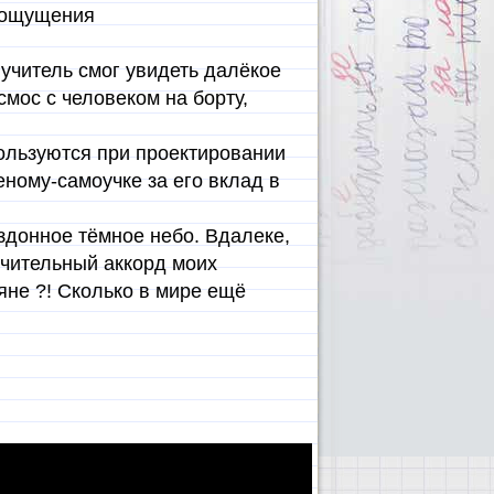
л ощущения
 учитель смог увидеть далёкое
мос с человеком на борту,
ользуются при проектировании
ному-самоучке за его вклад в
здонное тёмное небо. Вдалеке,
ючительный аккорд моих
яне ?! Сколько в мире ещё