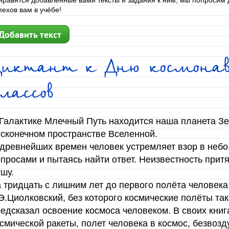
нравятся добавленные вами тексты и задания к ним, мы попросим д
пехов вам в учёбе!
Добавить текст
Диктант к Дню космона
лассов
Галактике Млечный Путь находится наша планета Зе
сконечном пространстве Вселенной.
древнейших времен человек устремляет взор в неб
просами и пытаясь найти ответ. Неизвестность притя
шу.
 тридцать с лишним лет до первого полёта человека
Э.Циолковский, без которого космические полёты так
едсказал освоение космоса человеком. В своих книг
смической ракеты, полет человека в космос, безвозд