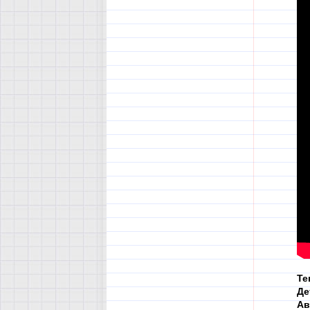
Те
Де
Ав