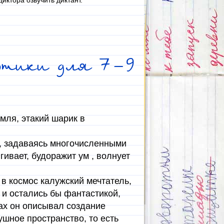
иктора озвучить диктант.
втики для 7-9
мля, этакий шарик в
о, задаваясь многочисленными
гивает, будоражит ум , волнует
 в космос калужский мечтатель,
 и остались бы фантастикой,
ах он описывал создание
ушное пространство, то есть