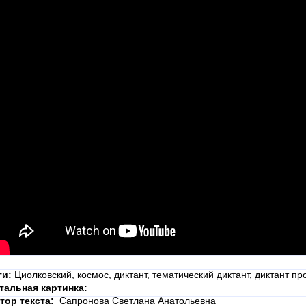
ги:
Циолковский, космос, диктант, тематический диктант, диктант пр
тальная картинка:
тор текста:
Сапронова Светлана Анатольевна