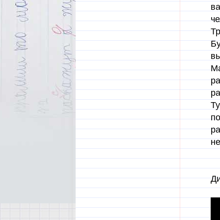
ва
че
Тр
Бу
вы
Ма
ра
ра
Ту
по
ра
не
Ди