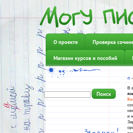
О проекте
Проверка сочин
Магазин курсов и пособий
В 
яз
Ко
со
не
и 
За
ор
Запомни!