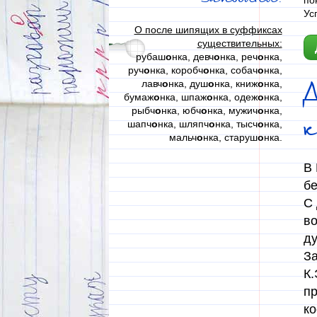
по
Ус
О после шипящих в суффиксах
существительных:
рубаш
о
нка, девч
о
нка, реч
о
нка,
руч
о
нка, коробч
о
нка, собач
о
нка,
лавч
о
нка, душ
о
нка, книж
о
нка,
бумаж
о
нка, шпаж
о
нка, одеж
о
нка,
рыбч
о
нка, юбч
о
нка, мужич
о
нка,
к
шапч
о
нка, шляпч
о
нка, тысч
о
нка,
мальч
о
нка, старуш
о
нка.
В 
бе
С 
во
ду
За
К.
пр
ко