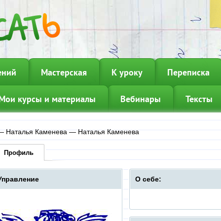
ений
Мастерская
К уроку
Переписка
Мои курсы и материалы
Вебинары
Тексты
—
Наталья Каменева
—
Наталья Каменева
Профиль
Управление
О себе: