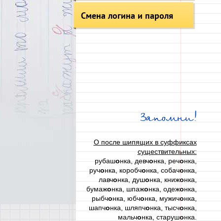
Смена логина и пароля
Запомни!
О после шипящих в суффиксах
существительных:
рубаш
о
нка, девч
о
нка, реч
о
нка,
руч
о
нка, коробч
о
нка, собач
о
нка,
лавч
о
нка, душ
о
нка, книж
о
нка,
бумаж
о
нка, шпаж
о
нка, одеж
о
нка,
рыбч
о
нка, юбч
о
нка, мужич
о
нка,
шапч
о
нка, шляпч
о
нка, тысч
о
нка,
мальч
о
нка, старуш
о
нка.