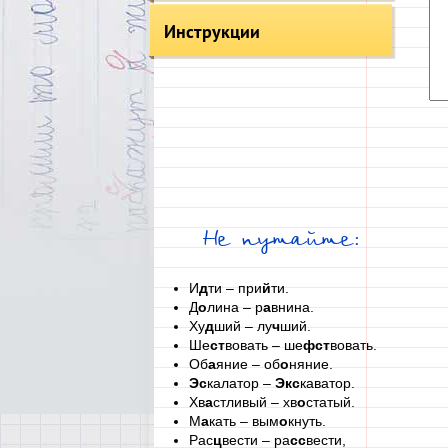
Инструкции
Не путайте:
И
д
ти – при
й
ти.
Д
о
лина – р
а
внина.
Ху
д
ший – лу
ч
ший.
Ше
ст
вовать – ше
фст
вовать.
Об
а
яние – об
о
няние.
Эс
калатор –
Экс
каватор.
Хв
а
стливый – хв
о
статый.
М
а
кать – вым
о
кнуть.
Рас
ц
вести – ра
сс
вести,