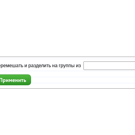
ремешать и разделить на группы из
Применить