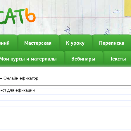
ений
Мастерская
К уроку
Переписка
Мои курсы и материалы
Вебинары
Тексты
—
Онлайн ёфикатор
екст для ёфикации