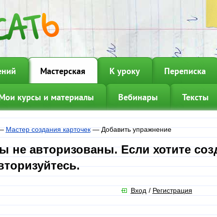
ений
Мастерская
К уроку
Переписка
Мои курсы и материалы
Вебинары
Тексты
—
Мастер создания карточек
—
Добавить упражнение
ы не авторизованы. Если хотите соз
вторизуйтесь.
Вход
/
Регистрация