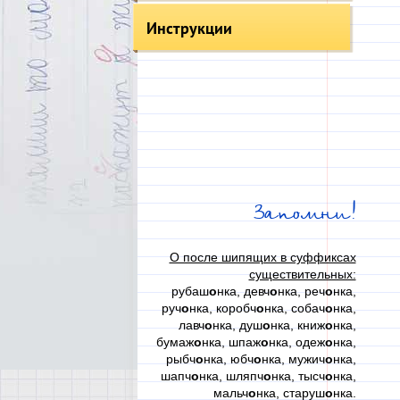
Инструкции
Запомни!
О после шипящих в суффиксах
существительных:
рубаш
о
нка, девч
о
нка, реч
о
нка,
руч
о
нка, коробч
о
нка, собач
о
нка,
лавч
о
нка, душ
о
нка, книж
о
нка,
бумаж
о
нка, шпаж
о
нка, одеж
о
нка,
рыбч
о
нка, юбч
о
нка, мужич
о
нка,
шапч
о
нка, шляпч
о
нка, тысч
о
нка,
мальч
о
нка, старуш
о
нка.