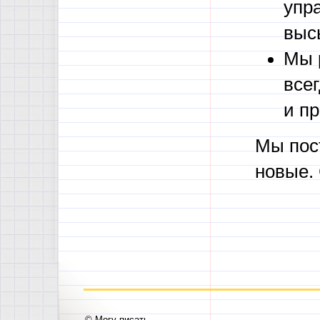
упр
выс
Мы 
все
и п
Мы пос
новые.
© Могу писать