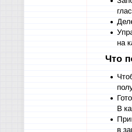
Зап
гла
Деле
Упра
на к
Что п
Что
полу
Гото
В ка
При
в за