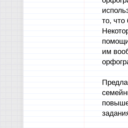
орфогр
использ
то, что
Некото
помощи
им воо
орфогр
Предла
семейн
повыше
задани