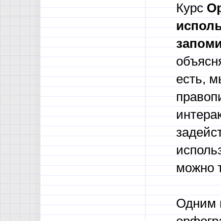
Курс
О
испол
запом
объясн
есть, м
правоп
интера
задейст
использ
можно 
Одним 