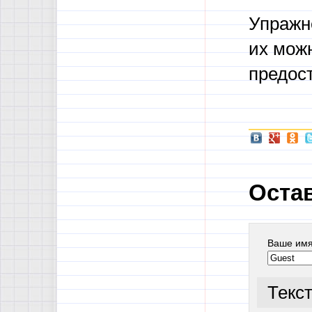
Упражн
их мож
предост
Оста
Ваше им
Текс