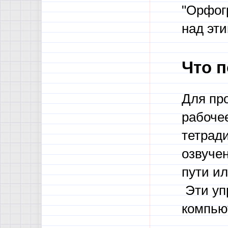
"Орфог
над эти
Что п
Для пр
рабочее
тетрад
озвучен
пути и
Эти уп
компью