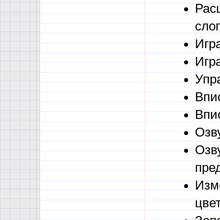
Рас
слог
Игра
Игра
Упр
Впис
Впи
Озв
Озв
пре
Изм
цве