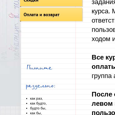
задания
курса. 
Оплата и возврат
ответс
пользов
ходом и
Все ку
оплат
Пишите
группа
раздельно:
После 
как раз,
левом 
как будто,
будто бы,
пользо
как бы,