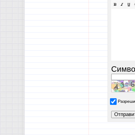
Симво
Разреши