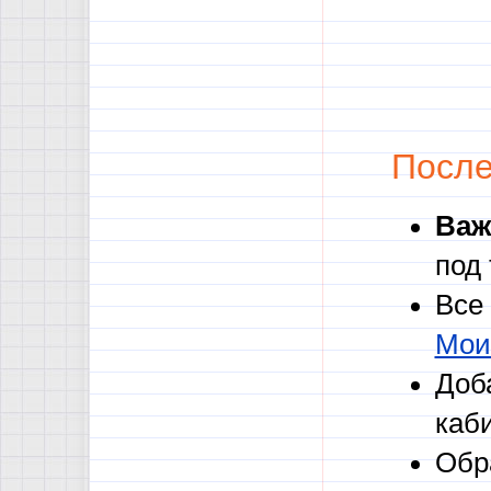
После
Важ
под
Все
Мои
Доб
каб
Обр