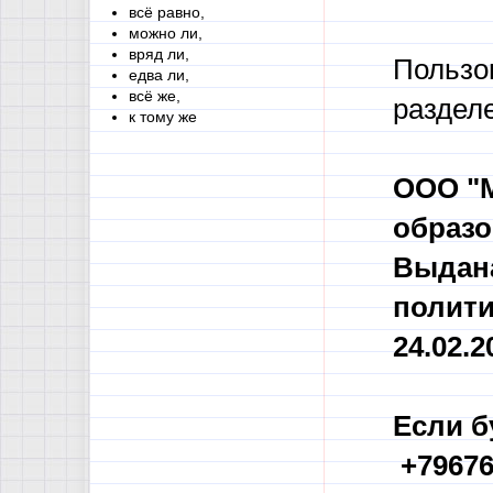
всё равно,
можно ли,
вряд ли,
Пользо
едва ли,
всё же,
раздел
к тому же
ООО "М
образо
Выдана
полити
24.02.20
Если б
+79676