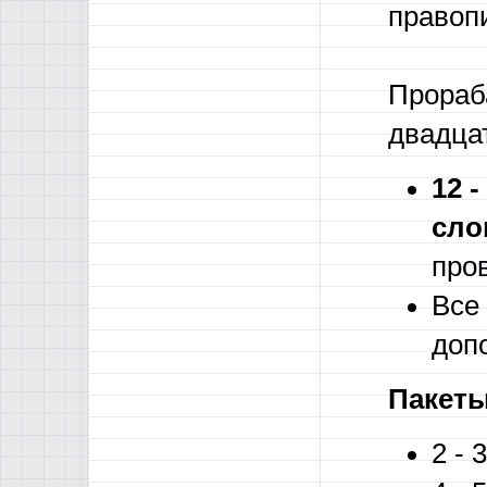
правоп
Прораб
двадца
12 
сло
про
Все
доп
Пакеты
2 - 