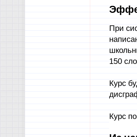
Эффе
При си
написа
школьн
150 сло
Курс б
дисгра
Курс п