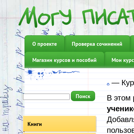
О проекте
Проверка сочинений
Магазин курсов и пособий
Мои курс
—
Кур
В этом
ученик
Добавл
Книги
пользов