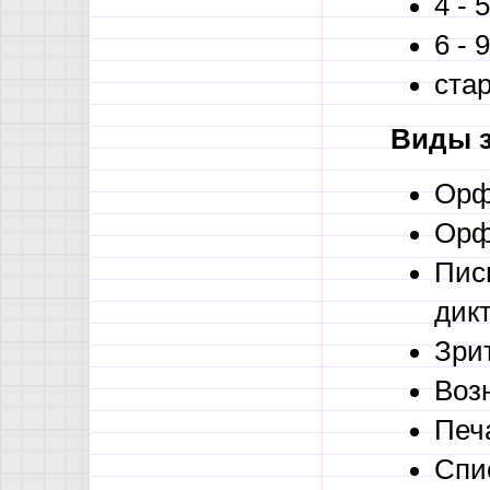
4 - 
6 - 
стар
Виды з
Орф
Орф
Пис
дик
Зрит
Воз
Печ
Спи