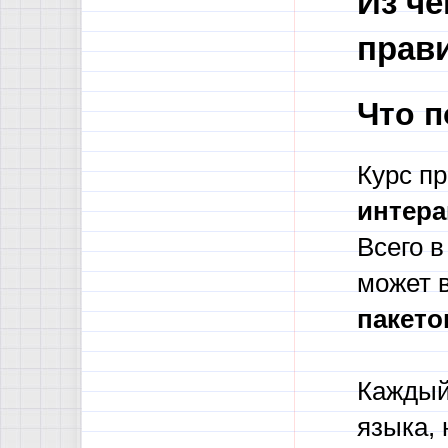
Из че
прав
Что 
Курс п
интера
Всего в
может 
пакето
Каждый 
языка,