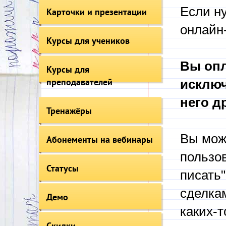
Если ну
Карточки и презентации
онлайн-
Курсы для учеников
Вы опл
Курсы для
преподавателей
исключ
него д
Тренажёры
Вы може
Абонементы на вебинары
пользо
Статусы
писать"
сделка
Демо
каких-т
Скидки