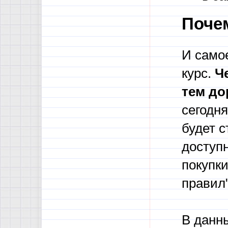
Поче
И само
курс.
Ч
тем до
сегодня
будет с
доступн
покупки
правил
В данн