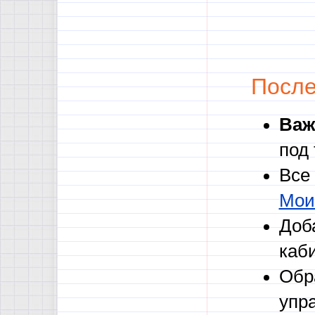
После
Важ
под
Все
Мои
Доб
каб
Обр
упр