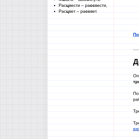
Рас
ц
вести – ра
сс
вести,
Рас
ц
вет – ра
сс
вет.
По
Д
Оп
тр
По
ра
Тр
Тр
вз