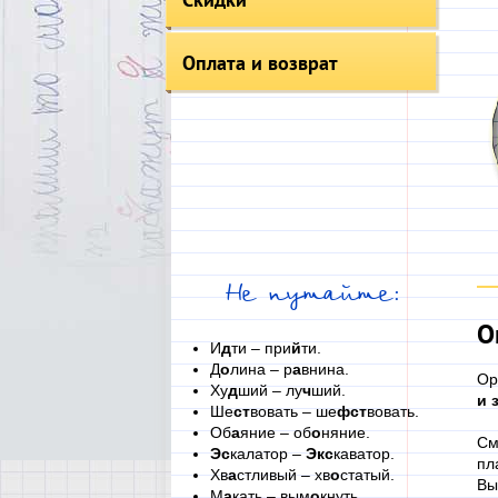
Оплата и возврат
Не путайте:
О
И
д
ти – при
й
ти.
Д
о
лина – р
а
внина.
Ор
Ху
д
ший – лу
ч
ший.
и
Ше
ст
вовать – ше
фст
вовать.
Об
а
яние – об
о
няние.
См
Эс
калатор –
Экс
каватор.
пл
Хв
а
стливый – хв
о
статый.
Вы
М
а
кать – вым
о
кнуть.