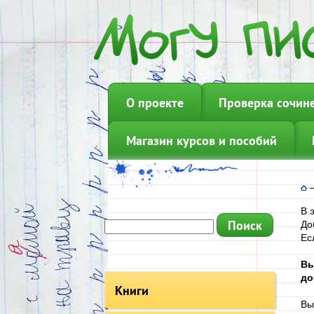
О проекте
Проверка сочин
Магазин курсов и пособий
В 
До
Ес
Вы
до
Книги
Вы