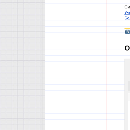
См
Уч
Бо
О