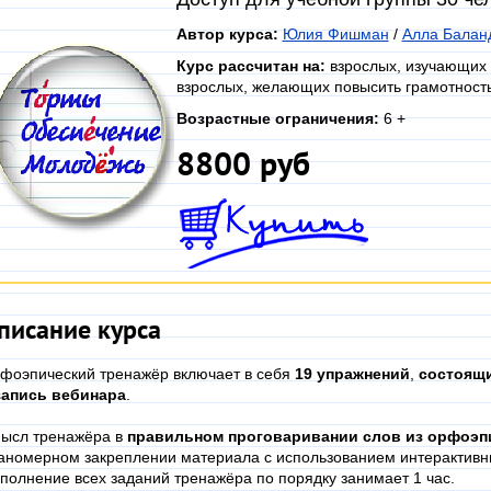
Автор курса:
Юлия Фишман
/
Алла Балан
Курс рассчитан на:
взрослых, изучающих 
взрослых, желающих повысить грамотность 
Возрастные ограничения:
6 +
8800 руб
писание курса
фоэпический тренажёр включает в себя
19 упражнений
,
состоящи
запись вебинара
.
ысл тренажёра в
правильном проговаривании слов из орфоэп
аномерном закреплении материала с использованием интерактивн
полнение всех заданий тренажёра по порядку занимает 1 час.