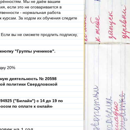
ворённостям. Мы не даём вашим
я, если это не оговаривается в
ственности - нормальная работа
 курсам. За ходом их обучения следите
.
Если вы не сможете продлить подписку,
кнопку "Группы учеников".
дку 20%
ьную деятельность № 20598
ной политики Свердловской
4925 ("Билайн") с 14 до 19 по
осом по оплате к онлайн-
овек на 1 год