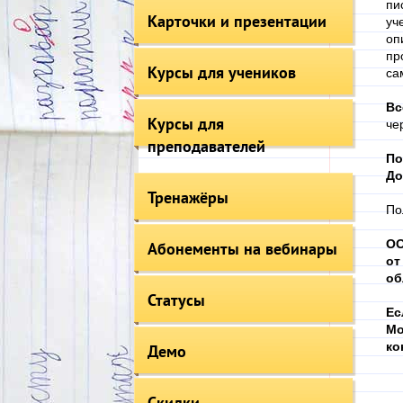
пи
Карточки и презентации
уч
оп
пр
Курсы для учеников
са
Вс
Курсы для
че
преподавателей
По
До
Тренажёры
По
ОО
Абонементы на вебинары
от
об
Статусы
Ес
Мо
ко
Демо
Скидки