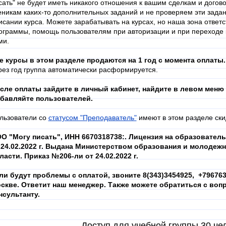
сать" не будет иметь никакого отношения к вашим сделкам и дого
еникам каких-то дополнительных заданий и не проверяем эти задани
исании курса. Можете зарабатывать на курсах, но наша зона ответ
ограммы, помощь пользователям при авторизации и при переходе к
ми.
е курсы в этом разделе продаются на 1 год с момента оплаты
рез год группа автоматически расформируется.
сле оплаты зайдите в личный кабинет, найдите в левом меню 
бавляйте пользователей.
льзователи со
статусом "Преподаватель"
имеют в этом разделе ски
О "Могу писать", ИНН
6670318738
:. Лицензия на образовател
 24.02.2022 г. Выдана Министерством образования и молодеж
ласти. Приказ №206-ли от 24.02.2022 г.
ли будут проблемы с оплатой, звоните 8(343)3454925, +7967639
скве. Ответит наш менеджер. Также можете обратиться с вопр
нсультанту.
Доступ для учебной группы 30 чел