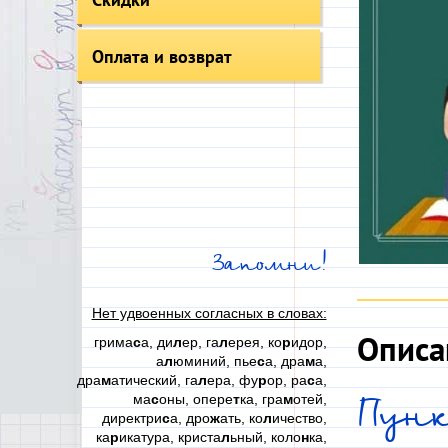
Оплата и возврат
Запомни!
Нет удвоенных согласных в словах:
Описа
грима
с
а, ди
л
ер, га
л
ерея, ко
р
идор,
а
л
юминий, пье
с
а, дра
м
а,
дра
м
атический, га
л
ера, фу
р
ор, ра
с
а,
ма
с
оны, опере
т
ка, гра
м
отей,
Пун
директри
с
а, дро
ж
ать, ко
л
ичество,
ка
р
икатура, криста
л
ьный, коло
н
ка,