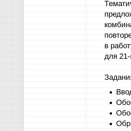
Темати
предло
комбин
повторе
в работ
для 21-
Задани
Вво
Обо
Обо
Обр