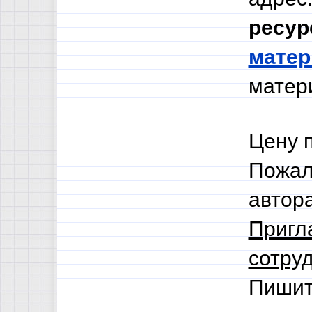
ресур
мате
матери
Цену 
Пожал
автор
Пригл
сотруд
Пишит