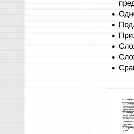
пре
Одн
Под
При
Сло
Сло
Сра