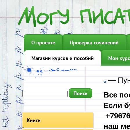
О проекте
Проверка сочинений
Магазин курсов и пособий
Мои курс
—
Пун
Все по
Если б
+79676
Книги
наш ме