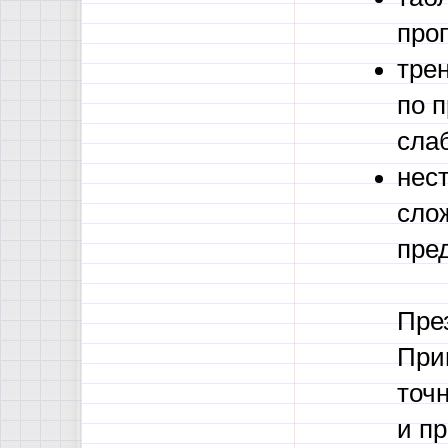
проп
тре
по 
слаб
нес
сло
пре
Пре
При
точ
и п