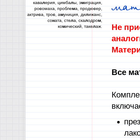
кава
л
ерия, цимба
л
ы, э
м
играция,
мат
ро
с
омаха, пробле
м
а, продю
с
ер,
актри
с
а, тро
с
, а
м
униция, ди
л
ижанс,
со
н
ата, сте
л
а, ска
л
одро
м
,
Не при
ко
м
ический, таке
л
аж.
аналог
Матери
Все ма
Компле
включа
пре
лак