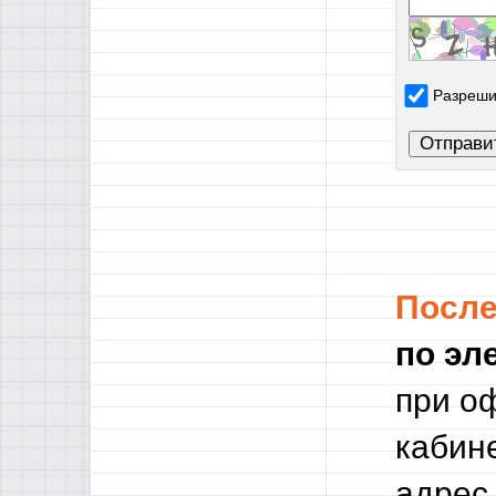
Разреши
Посл
по эл
при о
кабине
адрес.