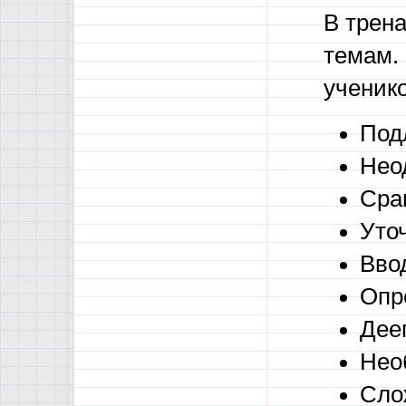
В трен
темам. 
ученик
Под
Нео
Сра
Уто
Вво
Опр
Дее
Нео
Сло