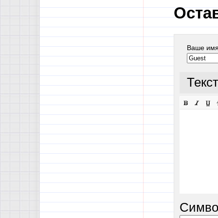
Оста
Ваше им
Текс
Симво