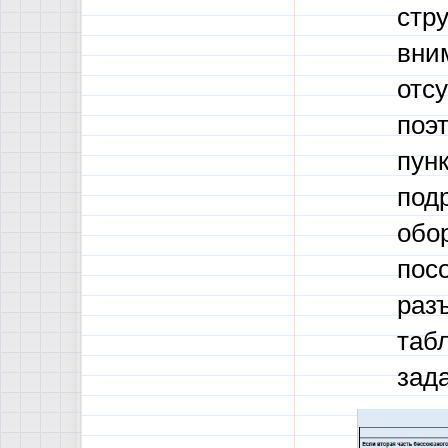
стр
вни
отс
поэ
пун
под
обо
пос
раз
таб
зад