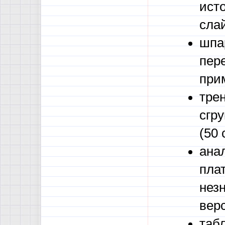
исто
сла
шпа
пер
при
тре
сгр
(50 
ана
пла
нез
вер
табл