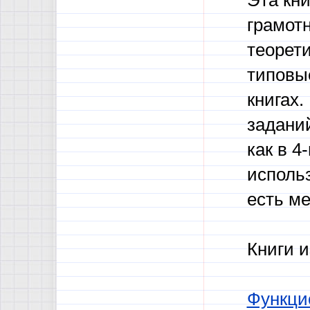
Эта кни
грамот
теорет
типовы
книгах.
заданий
как в 4
использ
есть м
Книги и
Функци