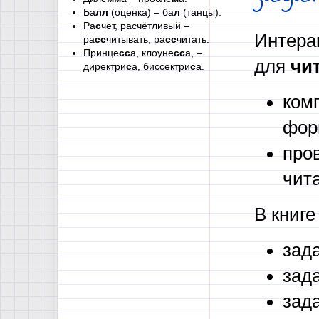
Ба
лл
(оценка) – ба
л
(танцы).
Ра
с
чёт, расчётливый –
Интера
ра
сс
читывать, ра
сс
читать.
Принце
сс
а, клоуне
сс
а, –
для
чи
директри
с
а, биссектри
с
а.
ком
фор
про
чит
В книг
зад
зад
зад