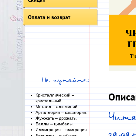
Оплата и возврат
Не путайте:
Описа
Криста
лл
ический –
криста
л
ьный.
Мета
лл
– а
л
юминий.
Арти
лл
ерия – кава
л
ерия.
Чита
Жу
жж
ать – дро
ж
ать.
Ба
лл
ы – цимба
л
ы.
И
мм
играция – э
м
играция.
зад
Диле
мм
а – пробле
м
а.