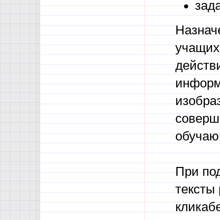
зад
Назнач
учащих
действ
информ
изобраз
соверш
обучаю
При по
тексты 
кликаб