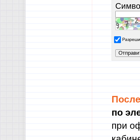
Симво
Разреши
Посл
по эл
при о
кабине