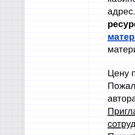
адрес.
ресур
мате
матери
Цену 
Пожал
автор
Пригл
сотруд