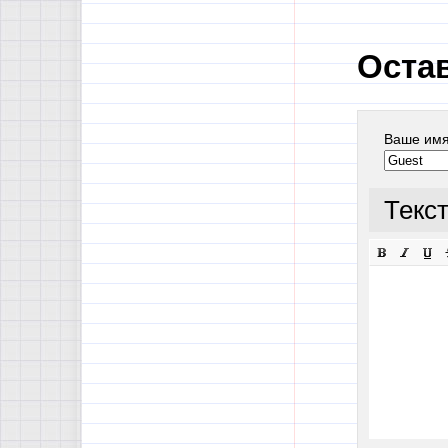
Оста
Ваше им
Текс