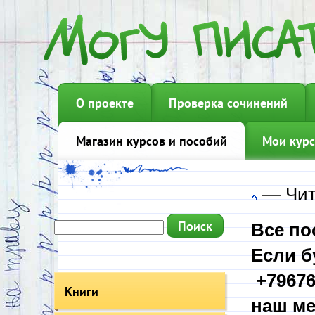
О проекте
Проверка сочинений
Магазин курсов и пособий
Мои курс
—
Чит
Все по
Если б
+79676
Книги
наш ме