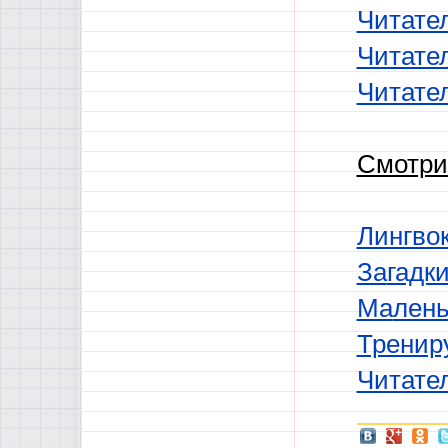
Читател
Читател
Читател
Смотри
Лингво
За
гадк
Ма
лень
Тренир
Читате