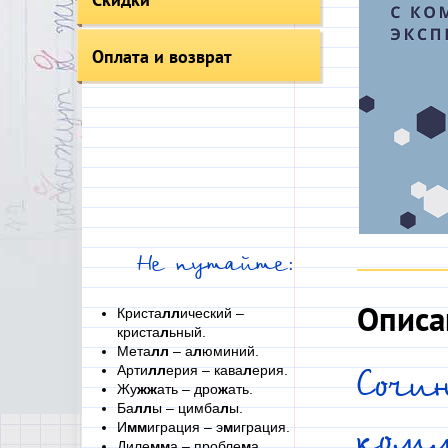
Оплата и возврат
Не путайте:
Описа
Криста
лл
ический –
криста
л
ьный.
Мета
лл
– а
л
юминий.
Арти
лл
ерия – кава
л
ерия.
Сочи
Жу
жж
ать – дро
ж
ать.
Ба
лл
ы – цимба
л
ы.
И
мм
играция – э
м
играция.
ком
Диле
мм
а – пробле
м
а.