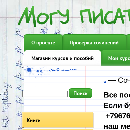
О проекте
Проверка сочинений
Магазин курсов и пособий
Мои курс
—
Соч
Все по
Если б
+79676
Книги
наш ме