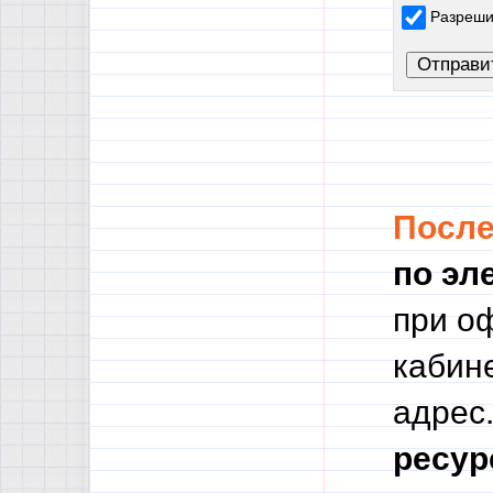
Разреши
Посл
по эл
при о
кабине
адрес.
ресур