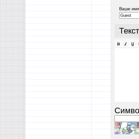
Ваше им
Текс
Симво