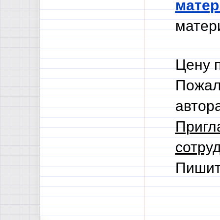
мате
матери
Цену 
Пожал
автор
Пригл
сотруд
Пишит