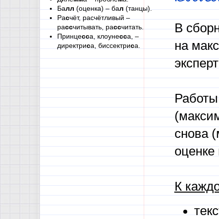
Ба
лл
(оценка) – ба
л
(танцы).
Ра
с
чёт, расчётливый –
В сбор
ра
сс
читывать, ра
сс
читать.
Принце
сс
а, клоуне
сс
а, –
на мак
директри
с
а, биссектри
с
а.
эксперт
Работы
(макси
снова 
оценке 
К кажд
текс