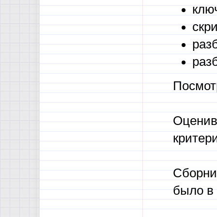
ключ
скр
раз
раз
Посмот
Оцени
критер
Сборник
было в 