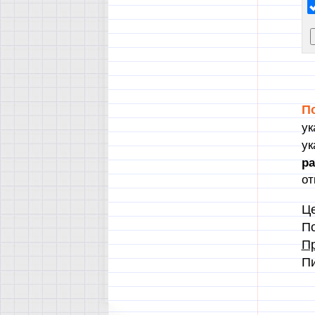
П
ук
ук
р
от
Це
По
Пр
П