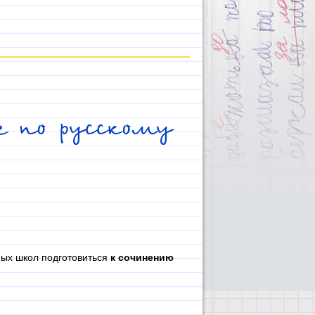
е по русскому
ых школ подготовиться
к сочинению