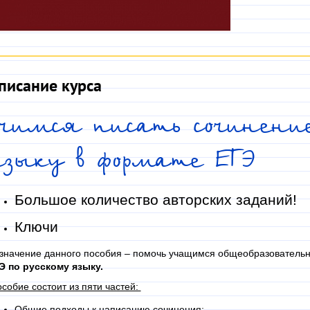
писание курса
Учимся писать сочинени
языку в формате ЕГЭ
Большое количество авторских заданий!
Ключи
значение данного пособия – помочь учащимся общеобразовательн
Э по русскому языку.
собие состоит из пяти частей:
Общие подходы к написанию сочинения;