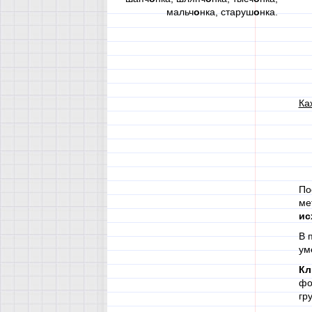
мальч
о
нка, старуш
о
нка.
Ка
По
ме
ис
В 
ум
К
фо
гр