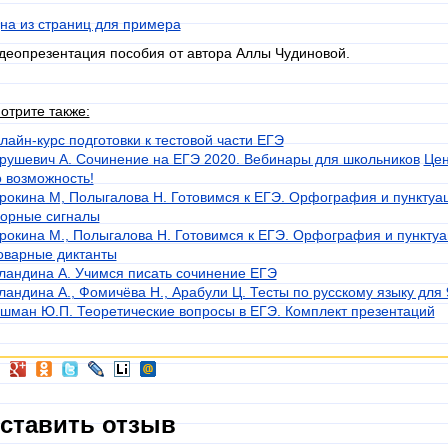
на из страниц для примера
деопрезентация пособия от автора Аллы Чудиновой.
отрите также:
лайн-к
урс подготовки к тестовой части ЕГЭ
рушевич А. Сочинение на ЕГЭ 2020. Вебинары для школьников
Цен
о возможность!
рокина М, Полыгалова Н. Готовимся к ЕГЭ. Орфография и пунктуац
орные сигналы
рокина М., Полыгалова Н. Готовимся к ЕГЭ. Орфография и пунктуац
оварные диктанты
ландина А. Учимся писать сочинение ЕГЭ
ландина А.
, Фомичёва Н., Арабули Ц. Тесты по русскому языку для 9
шман Ю.П. Теоретические вопросы в ЕГЭ. Комплект презентаций
ставить отзыв