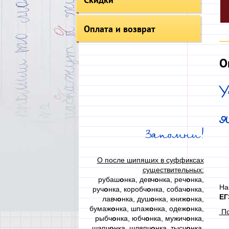
Оплата и возврат
О
Запомни!
О после шипящих в суффиксах
существительных:
рубаш
о
нка, девч
о
нка, реч
о
нка,
На
руч
о
нка, коробч
о
нка, собач
о
нка,
ЕГ
лавч
о
нка, душ
о
нка, книж
о
нка,
бумаж
о
нка, шпаж
о
нка, одеж
о
нка,
По
рыбч
о
нка, юбч
о
нка, мужич
о
нка,
шапч
о
нка, шляпч
о
нка, тысч
о
нка,