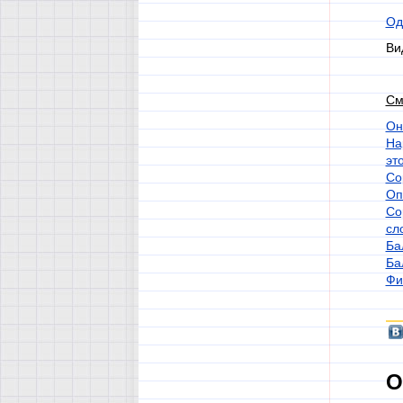
Од
Ви
См
Он
На
эт
Со
Оп
Со
сл
Ба
Ба
Фи
О