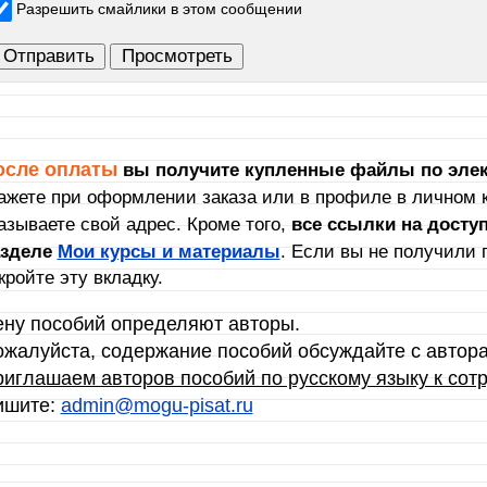
Разрешить смайлики в этом сообщении
осле оплаты
вы получите купленные файлы по элек
ажете при оформлении заказа или в профиле в личном к
азываете свой адрес. Кроме того,
в
се ссылки на досту
азделе
Мои курсы и материалы
. Если вы не получили 
кройте эту вкладку.
ну пособий определяют авторы.
жалуйста, содержание пособий обсуждайте с автор
иглашаем авторов пособий по русскому языку к сотр
ишите:
admin@mogu-pisat.ru