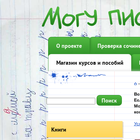
О проекте
Проверка сочин
Магазин курсов и пособий
Вс
Ес
Мо
ко
Ус
Книги