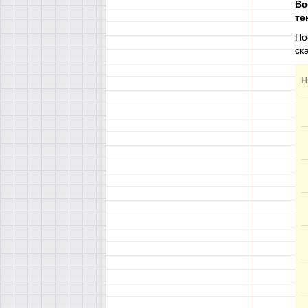
Вс
те
По
ск