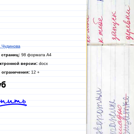
 Чудинова
 страниц:
98 формата А4
ктронной версии:
docx
 ограничения:
12 +
уб