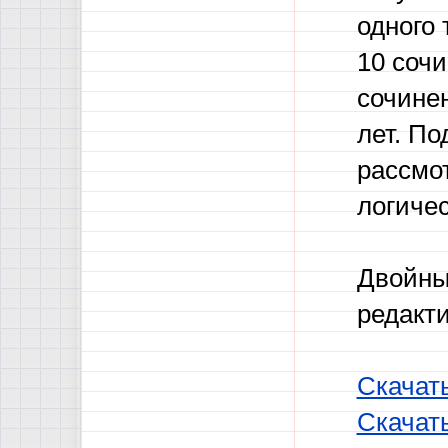
одного 
10 соч
сочине
лет. П
рассмо
логичес
Двойны
редакти
Скачат
Скачат