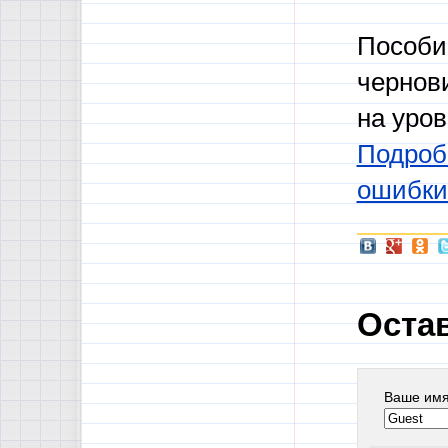
Пособи
чернов
на уро
Подроб
ошибки
Оста
Ваше им