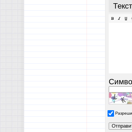
Текс
Симво
Разреши