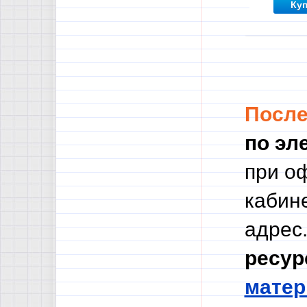
Ку
Посл
по эл
при о
кабине
адрес.
ресур
мате