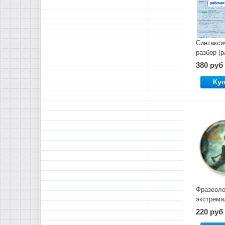
Синтакси
разбор (
тетрадь)
380 руб
Ку
Фразеоло
экстрема
погружен
220 руб