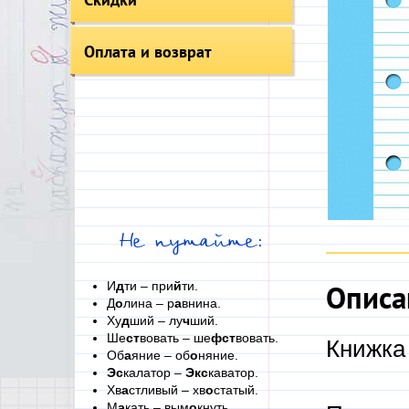
Оплата и возврат
Не путайте:
Описа
И
д
ти – при
й
ти.
Д
о
лина – р
а
внина.
Ху
д
ший – лу
ч
ший.
Ше
ст
вовать – ше
фст
вовать.
Книжка 
Об
а
яние – об
о
няние.
Эс
калатор –
Экс
каватор.
Хв
а
стливый – хв
о
статый.
М
а
кать – вым
о
кнуть.