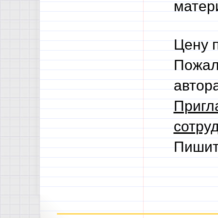
матери
Цену 
Пожал
автор
Пригл
сотруд
Пишит