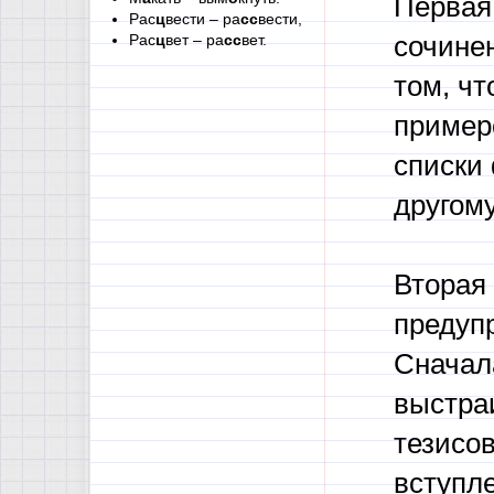
Первая 
Рас
ц
вести – ра
сс
вести,
Рас
ц
вет – ра
сс
вет.
сочине
том, чт
пример
списки 
другому
Вторая 
предуп
Сначал
выстра
тезисо
вступле