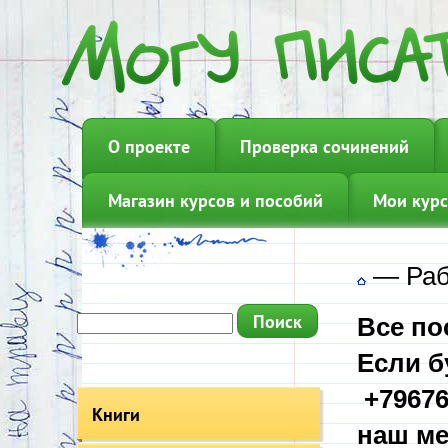
О проекте
Проверка сочинений
Магазин курсов и пособий
Мои курс
—
Раб
Все по
Если б
+79676
Книги
наш ме