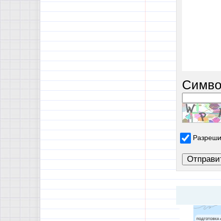
Симво
Разреши