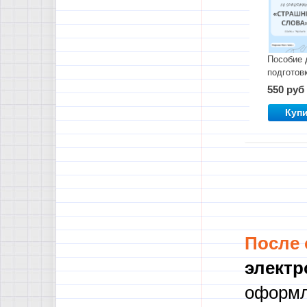
Пособие 
подготовк
ЕГЭ по
550 руб
орфогра
(задания 
Куп
-15)
"Страшн
слова"
После
электр
оформл