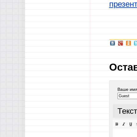
презен
Оста
Ваше им
Текс