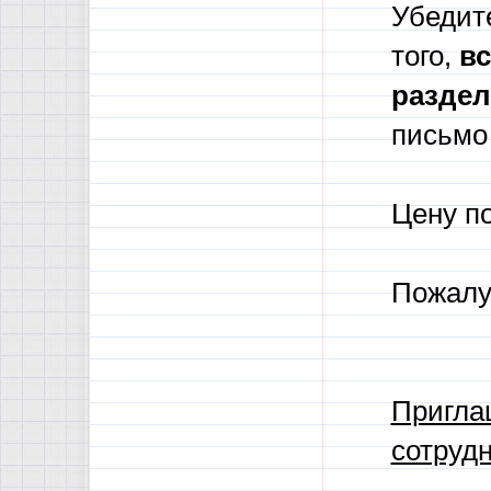
Убедите
того,
в
с
разде
письмо 
Цену п
Пожалу
Пригла
сотрудн