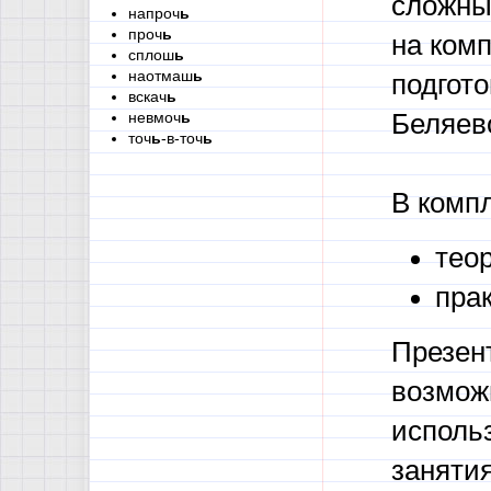
сложны
напроч
ь
проч
ь
на ком
сплош
ь
наотмаш
ь
подгото
вскач
ь
невмоч
ь
Беляе
точ
ь
-в-точ
ь
В компл
тео
пра
Презен
возмож
использ
занятия