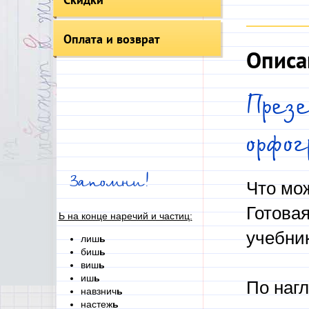
Оплата и возврат
Описа
През
орфо
Запомни!
Что мо
Готова
Ь на конце наречий и частиц:
учебни
лиш
ь
биш
ь
виш
ь
иш
ь
По наг
навзнич
ь
настеж
ь