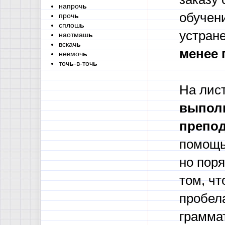
напроч
ь
обуче
проч
ь
сплош
ь
устран
наотмаш
ь
вскач
ь
менее 
невмоч
ь
точ
ь
-в-точ
ь
На лист
выполн
препод
помощь
но поря
том, ч
пробел
грамма