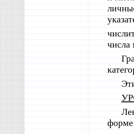
личные
указа
числи
числа 
Гр
катего
Эти
УР
Ле
форме