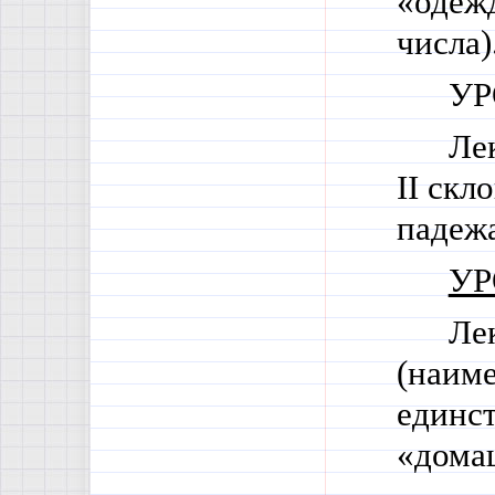
«одежд
числа)
УР
Ле
II
скло
падежа
УР
Ле
(наим
единст
«домаш