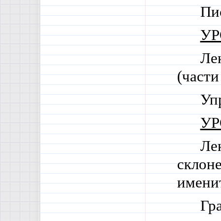
Пи
УР
Ле
(части
Уп
УР
Ле
склоне
именит
Гр