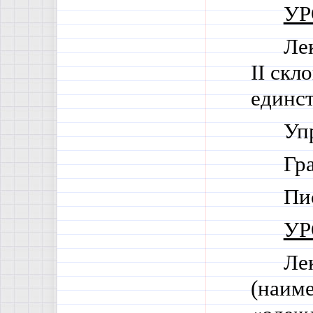
УР
Ле
II
скло
единст
Уп
Гр
Пи
УР
Ле
(наим