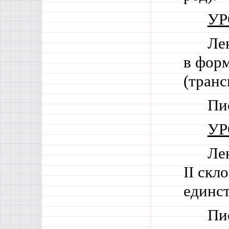
УР
Лек
в фор
(транс
Пи
УР
Ле
II
скло
единст
Пи