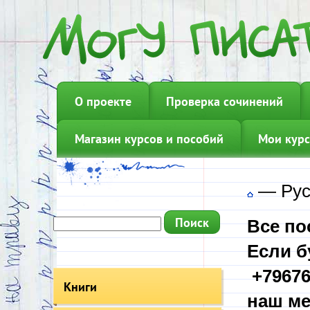
О проекте
Проверка сочинений
Магазин курсов и пособий
Мои курс
—
Рус
Все по
Если б
+79676
Книги
наш ме