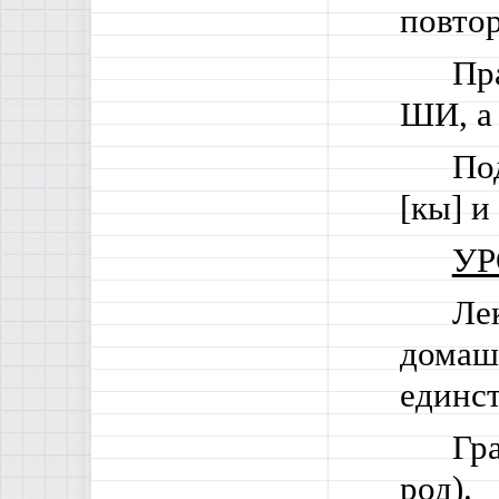
повтор
Пр
ШИ, а
По
[кы] и 
УР
Ле
домаш
единст
Гр
род).