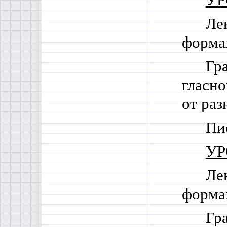
УР
Ле
формах
Гр
гласно
от раз
Пи
УР
Ле
формах
Гр