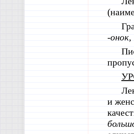
Ле
(наим
Гр
-
онок,
Пи
пропус
УР
Ле
и женс
качест
больш