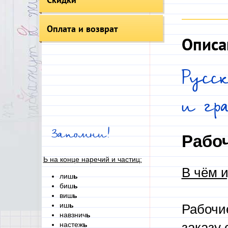
Оплата и возврат
Описа
Русс
и г
Запомни!
Рабо
Ь на конце наречий и частиц:
В чём и
лиш
ь
биш
ь
виш
ь
иш
ь
Рабочи
навзнич
ь
настеж
ь
заказу 