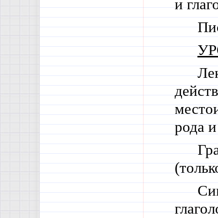
и глаг
Пи
У
Ле
дейст
место
рода и
Гр
(тольк
Си
глагол