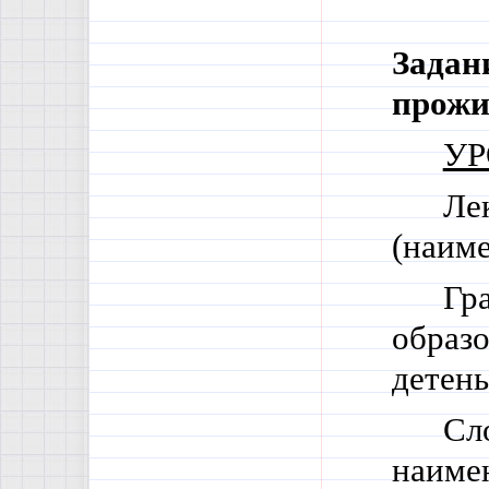
Задан
прожи
УР
Ле
(наим
Гр
образ
детен
Сл
наиме