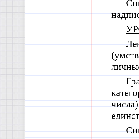
Сп
надпис
УР
Ле
(умств
личны
Гр
катего
числа)
единст
Си