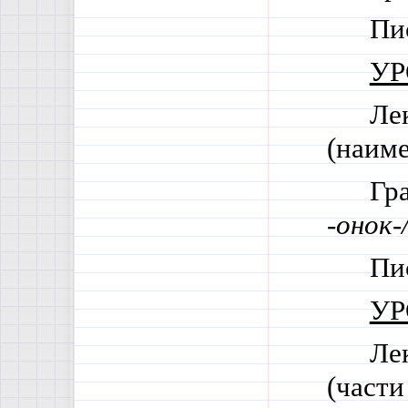
Пи
УР
Ле
(наим
Гр
-
онок-
Пи
УР
Ле
(части