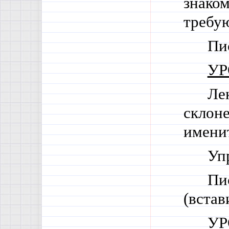
знако
требую
Пи
УР
Ле
склоне
именит
Уп
Пи
(встав
УР