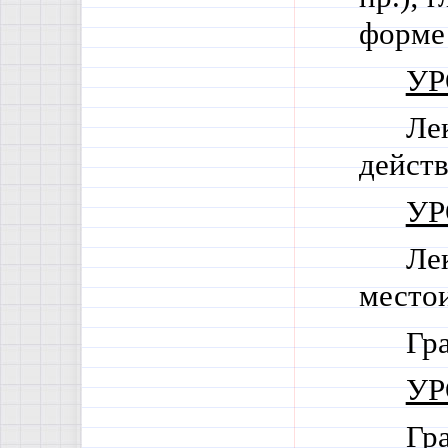
форм
УР
Ле
дейст
УР
Ле
место
Гр
УР
Гр