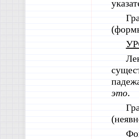
указа
Гр
(форм
УР
Ле
сущес
падежа
это
.
Гр
(неявн
Фо