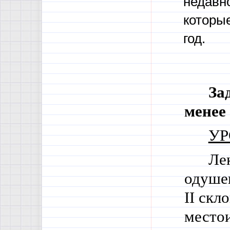
недавн
которы
год.
За
менее
УР
Ле
одуше
II
скло
место