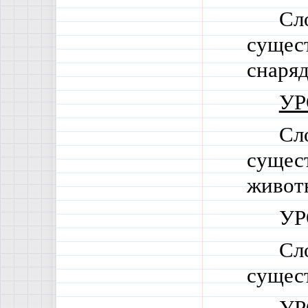
Сл
сущес
снаря
УР
Сл
сущес
живот
УР
Сл
сущес