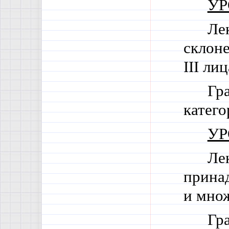
УР
Ле
склоне
III
лица
Гра
катего
УР
Ле
принад
и множ
Гр