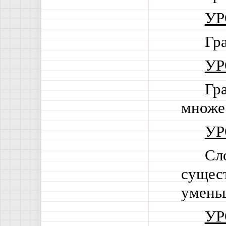
УР
Гр
УР
Гр
множес
УР
Сл
сущест
умень
УР