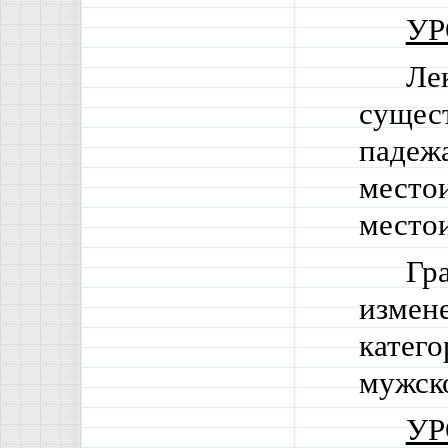
УР
Ле
сущес
падежа
место
место
Гр
измене
катего
мужско
УР