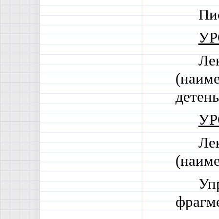
Пи
УР
Ле
(наим
детен
УР
Ле
(наим
Уп
фрагме