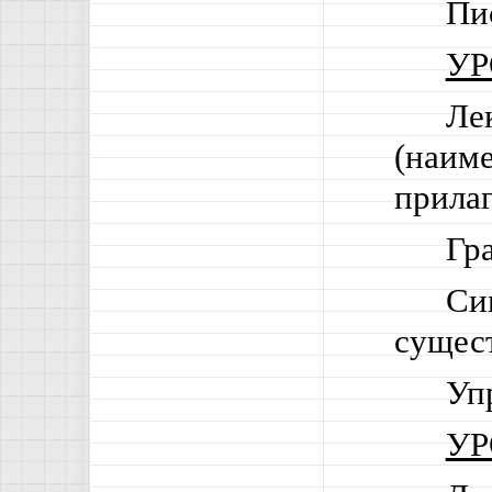
Пи
УР
Ле
(наим
прила
Гра
Си
сущест
Уп
УР