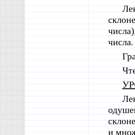
Ле
склоне
числа)
числа
.
Гр
Чт
УР
Ле
одуше
склоне
и множ