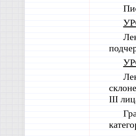
Пи
УР
Ле
подчер
УР
Ле
склоне
III
лица
Гра
катего