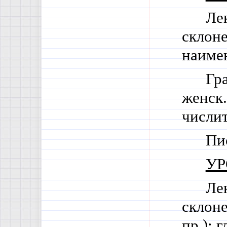
Ле
склоне
наиме
Гр
женск.
числи
Пи
УР
Ле
склон
пр.); 