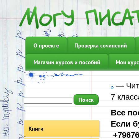
О проекте
Проверка сочинений
Магазин курсов и пособий
Мои курс
—
Чит
7 класс
Все по
Если б
Книги
+79676