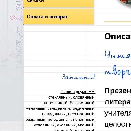
Оплата и возврат
Описа
Чит
твор
Запомни!
Презен
Пиши с двумя НН:
стекля
нн
ый, оловя
нн
ый,
литера
деревя
нн
ый, безымя
нн
ый,
жела
нн
ый, свяще
нн
ый, медле
нн
ый,
учителя
невида
нн
ый, неслыха
нн
ый,
нежда
нн
ый, негада
нн
ый, нечая
нн
ый,
целост
отчая
нн
ый, окая
нн
ый, чва
нн
ый,
чека
нн
ый, жема
нн
ый,