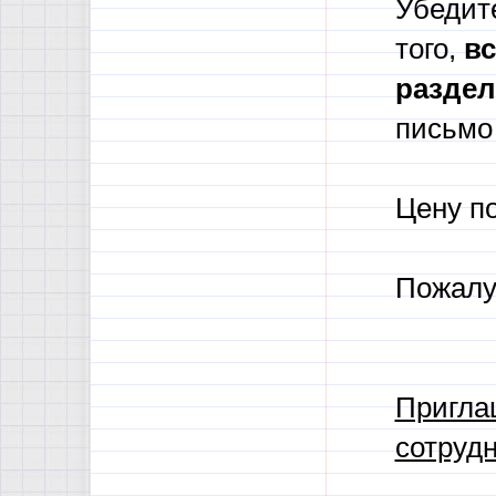
Убедите
того,
в
с
разде
письмо 
Цену п
Пожалу
Пригла
сотрудн