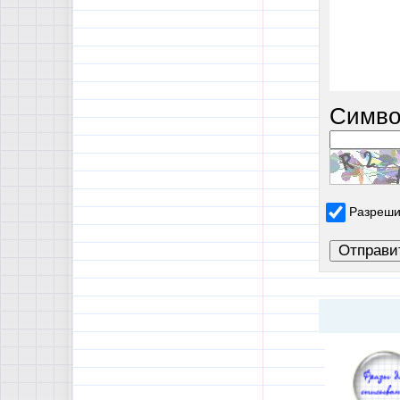
Симво
Разреши