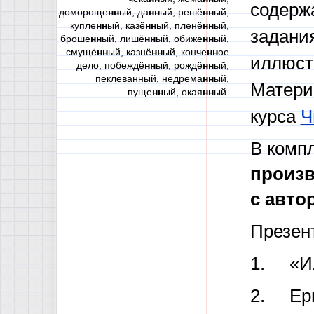
содерж
домороще
нн
ый, да
нн
ый, решё
нн
ый,
купле
нн
ый, казё
нн
ый, пленё
нн
ый,
задани
броше
нн
ый, лишё
нн
ый, обиже
нн
ый,
смущё
нн
ый, казнё
нн
ый, конче
нн
ое
иллюст
дело, побеждё
нн
ый, рождё
нн
ый,
пеклеванный, недрема
нн
ый,
Матери
пуще
нн
ый, окая
нн
ый.
курса
Ч
В комп
произв
с авто
Презен
1. «Ил
2. Ерм