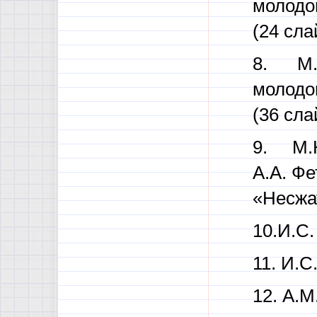
молодог
(24 сла
8. М.Ю
молодог
(36 сла
9. М.Ю
А.А. Фе
«Несжат
10.И.С.
11. И.С
12. А.М