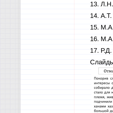
13. Л.Н
14. А.Т
15. М.А
16. М.А
17. Р.Д
Слайды