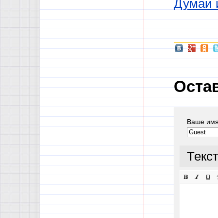
Думай 
Оста
Ваше им
Текс