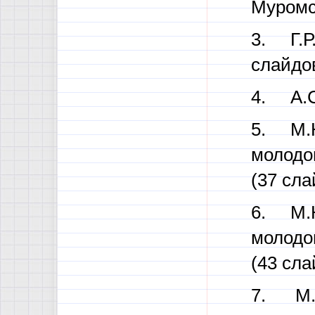
Муромск
3. Г.Р
слайдов
4. А.С
5. М.Ю
молодог
(37 сла
6. М.Ю
молодог
(43 сла
7. М.Ю