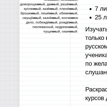
домороще
нн
ый, да
нн
ый, решё
нн
ый,
7 л
купле
нн
ый, казё
нн
ый, пленё
нн
ый,
броше
нн
ый, лишё
нн
ый, обиже
нн
ый,
25 
смущё
нн
ый, казнё
нн
ый, конче
нн
ое
дело, побеждё
нн
ый, рождё
нн
ый,
пеклеванный, недрема
нн
ый,
Изучать
пуще
нн
ый, окая
нн
ый.
только 
русско
ученик
по жел
слушан
Раскра
курсов