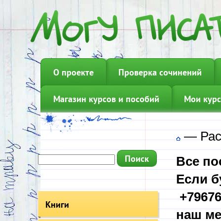
О проекте
Проверка сочинений
Магазин курсов и пособий
Мои курс
—
Рас
Все по
Если б
+79676
Книги
наш ме