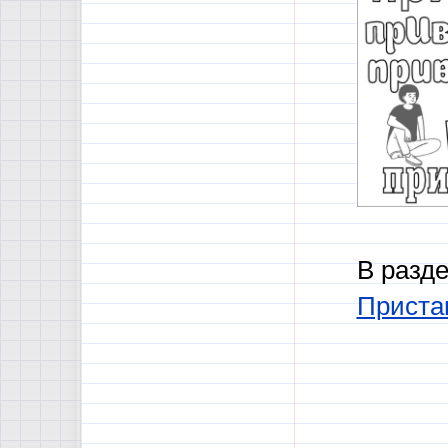
В разд
Приста