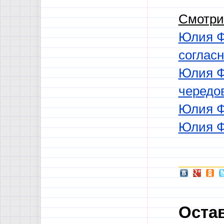
Смотри
Юлия Ф
соглас
Юлия Фи
чередо
Юлия Ф
Юлия Ф
Оста