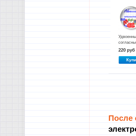
Удвоенн
согласны
Комплект
220 руб
материал
Куп
После
электр