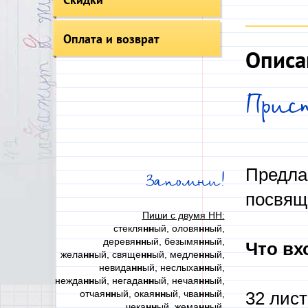
Оплата и возврат
Описа
Прис
Предла
Запомни!
посвящ
Пиши с двумя НН:
стекля
нн
ый, оловя
нн
ый,
деревя
нн
ый, безымя
нн
ый,
Что вх
жела
нн
ый, свяще
нн
ый, медле
нн
ый,
невида
нн
ый, неслыха
нн
ый,
нежда
нн
ый, негада
нн
ый, нечая
нн
ый,
отчая
нн
ый, окая
нн
ый, чва
нн
ый,
32 лист
чека
нн
ый, жема
нн
ый,