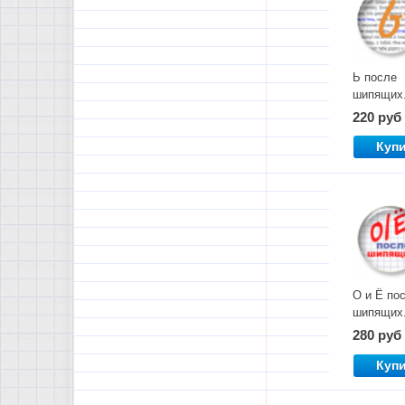
Ь после
шипящих
Комплект
220 руб
материал
Куп
О и Ё по
шипящих
Комплект
280 руб
материал
Куп