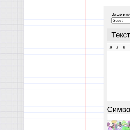
Ваше им
Текс
Симво