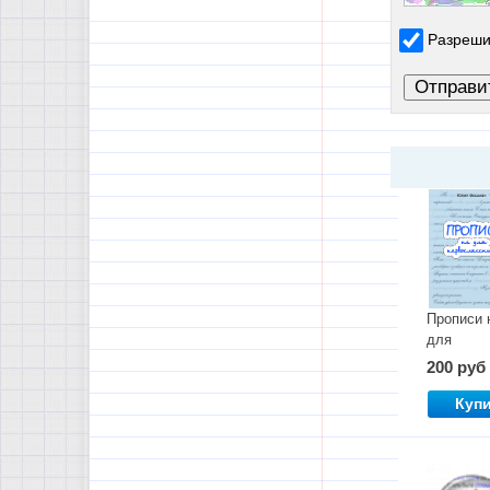
Разреши
Прописи 
для
первокла
200 руб
Куп