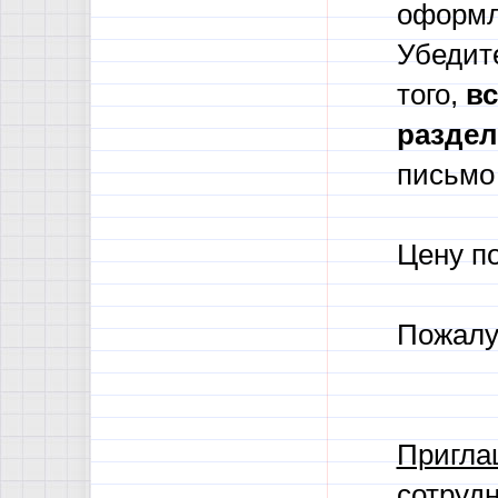
оформл
Убедите
того,
в
с
разде
письмо 
Цену п
Пожалу
Пригла
сотрудн