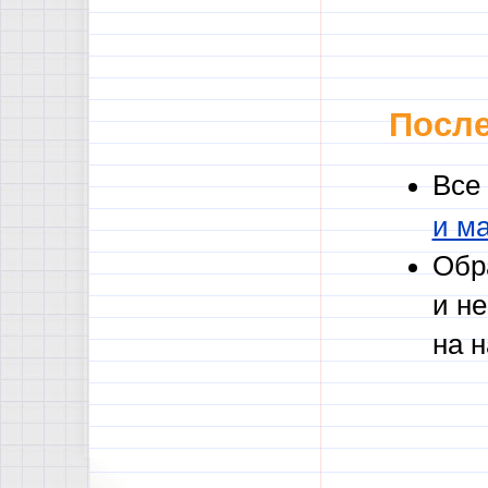
После
Все
и м
Обр
и н
на 