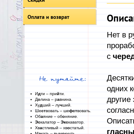
Описа
Оплата и возврат
Нет в р
прораб
с
чере
Десятки
Не путайте:
одних к
И
д
ти – при
й
ти.
другие 
Д
о
лина – р
а
внина.
Ху
д
ший – лу
ч
ший.
согласн
Ше
ст
вовать – ше
фст
вовать.
Об
а
яние – об
о
няние.
Описат
Эс
калатор –
Экс
каватор.
Хв
а
стливый – хв
о
статый.
гласн
М
а
кать – вым
о
кнуть.