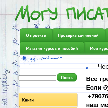
О проекте
Проверка сочинений
Магазин курсов и пособий
Мои курс
—
Чер
Все тр
Если б
+79676
Книги
наш ме