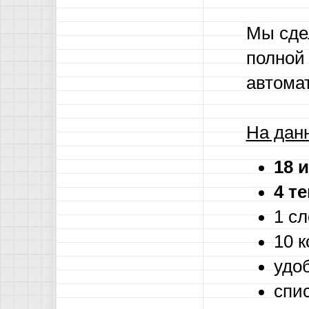
Мы сде
полной
автома
На дан
18 
4 т
1 сл
10 к
удо
спис