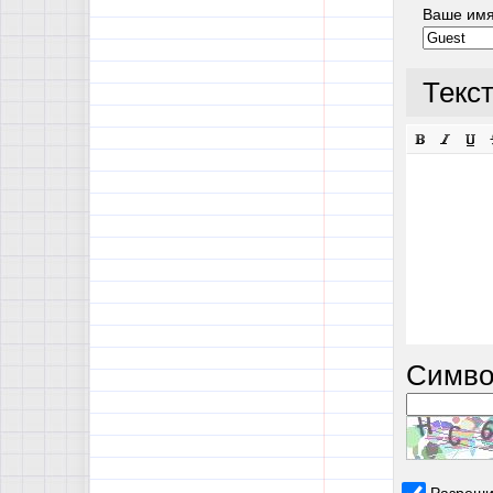
Ваше им
Текс
Симво