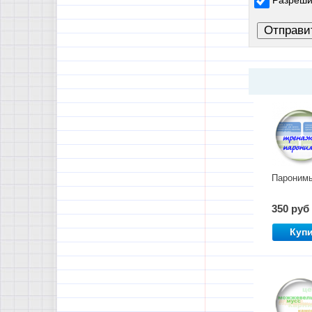
Разреши
Пароним
350 руб
Куп