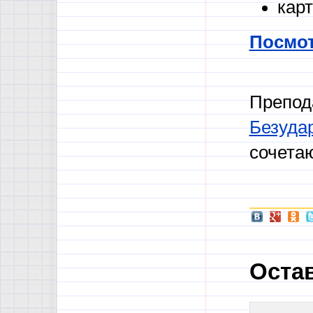
карт
Посмот
Препод
Безуда
сочетаю
Оста