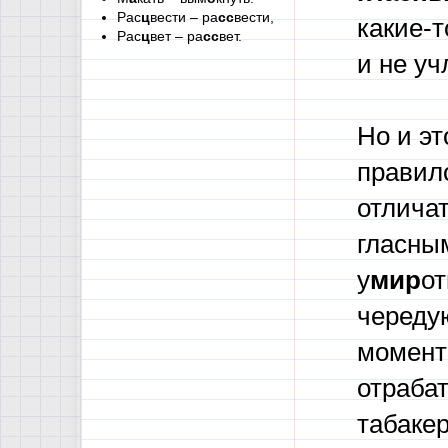
Рас
ц
вести – ра
сс
вести,
какие-
Рас
ц
вет – ра
сс
вет.
и не у
Но и э
правило
отлича
гласны
у
мир
от
череду
момент
отрабат
табакер