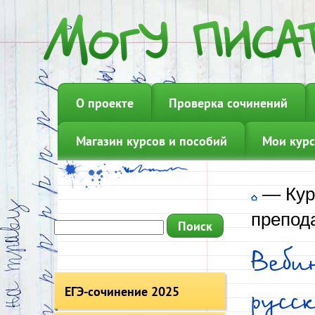
О проекте
Проверка сочинений
Магазин курсов и пособий
Мои курс
—
Кур
препод
Веби
ЕГЭ-сочинение 2025
русс