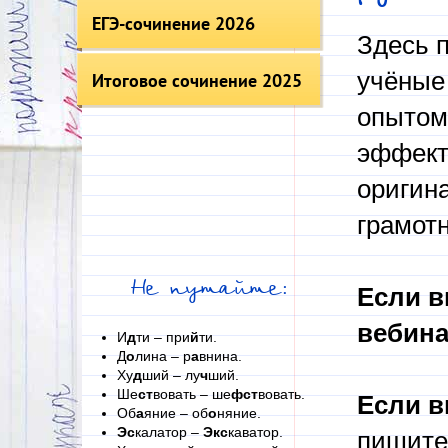
ЕГЭ-сочинение 2026
Здесь п
учёные 
Итоговое сочинение 2025
опытом
эффект
оригин
грамот
Не путайте:
Если в
вебина
И
д
ти – при
й
ти.
Д
о
лина – р
а
внина.
Ху
д
ший – лу
ч
ший.
Ше
ст
вовать – ше
фст
вовать.
Если в
Об
а
яние – об
о
няние.
Эс
калатор –
Экс
каватор.
пишите