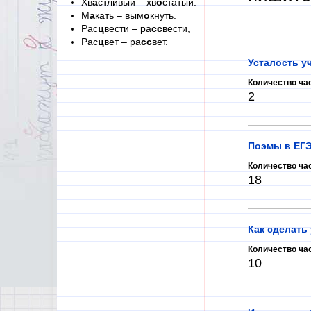
Хв
а
стливый – хв
о
статый.
М
а
кать – вым
о
кнуть.
Рас
ц
вести – ра
сс
вести,
Рас
ц
вет – ра
сс
вет.
Усталость у
Количество ча
2
Поэмы в ЕГЭ
Количество ча
18
Как сделать
Количество ча
10